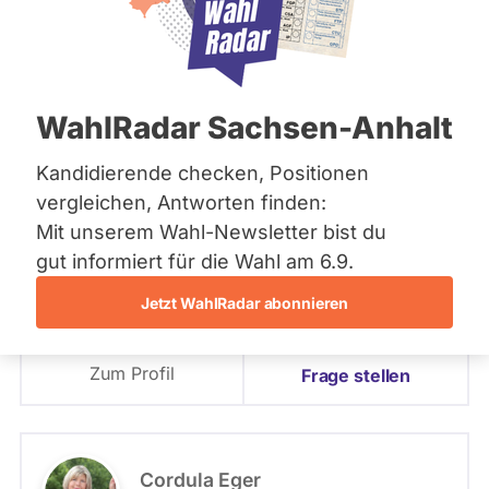
Bremen
Hamburg
PLZ oder Namen
Hessen
eingeben
Mecklenburg-Vorpommern
Niedersachsen
9 - Unstrut-Hainich-Kreis II
WahlRadar Sachsen-Anhalt
Nordrhein-Westfalen
- Alle -
Partei
Rheinland-Pfalz
Saarland
Kandidierende checken, Positionen
Sachsen
9 - Unstrut-Hainich-Kreis II
vergleichen, Antworten finden:
Stefan Möller
Sachsen-Anhalt
Mit unserem Wahl-Newsletter bist du
Sachsen-Anhalt
AfD
Schleswig-Holstein
gut informiert für die Wahl am 6.9.
- Alle -
Wahlliste
Thüringen
Jetzt WahlRadar abonnieren
Angetreten für: AfD
Archiv
Wahlkreis: 9 - Unstrut-Hainich-Kreis II
Listenposition
Zum Profil
Über uns
Frage stellen
Spenden
Cordula Eger