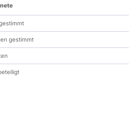
nete
gestimmt
en gestimmt
ten
eteiligt