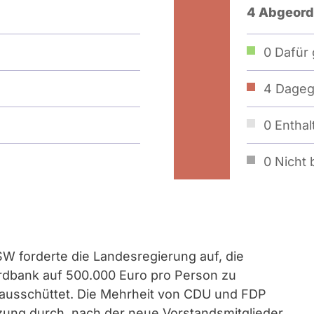
4 Abgeord
0
Dafür 
4
Dageg
0
Enthal
0
Nicht b
W forderte die Landesregierung auf, die
rdbank auf 500.000 Euro pro Person zu
 ausschüttet. Die Mehrheit von CDU und FDP
nzung durch, nach der neue Vorstandsmitglieder