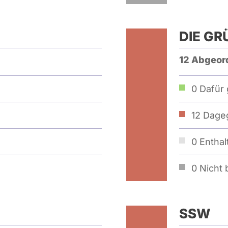
DIE GR
12 Abgeor
0
Dafür 
12
Dageg
0
Enthal
0
Nicht b
SSW