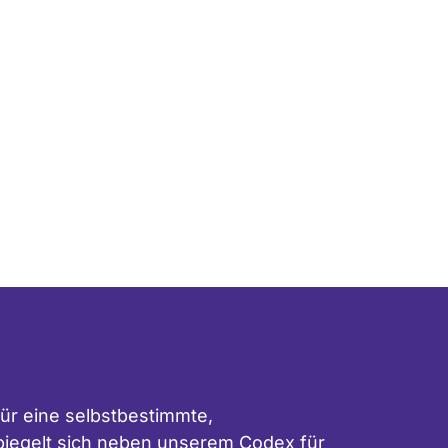
ür eine selbstbestimmte,
 spiegelt sich neben unserem
Codex für