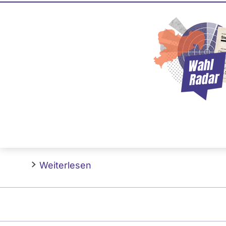
Vergütung der Vors
HSH Nordbank
18. November 2009
Eine Gehaltsobergrenze von 500.000 Euro gil
landeseigenen HSH Nordbank. Dies beschlo
FDP.
Weiterlesen