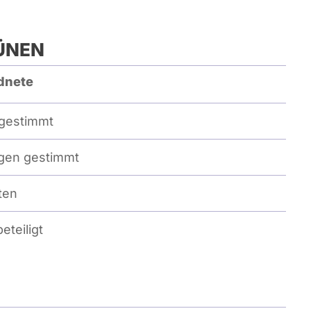
ÜNEN
dnete
gestimmt
en gestimmt
ten
eteiligt