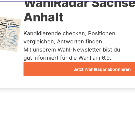
WahlRadar Sachse
Anhalt
tandsmitglieder der
Kandidierende checken, Positionen
vergleichen, Antworten finden:
Mit unserem Wahl-Newsletter bist du
gut informiert für die Wahl am 6.9.
t nicht für neue Vorstandsmitglieder der
Jetzt WahlRadar abonnieren
ss der Landtag mit den Stimmen von CDU und