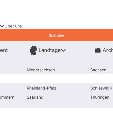
Über uns
Spenden
ent
Landtage
Arch
Spenden
Niedersachsen
Sachsen
Nordrhein-Westfalen
Sachsen-An
Rheinland-Pfalz
Schleswig-H
timmungen
Vergütung der Vorstandsmitglieder der HSH 
pommern
Saarland
Thüringen
2
Abgeordnete
Fragen & Antworten