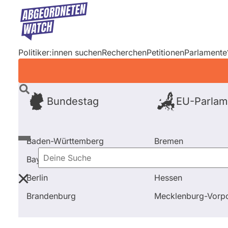
Direkt
zum
Inhalt
Politiker:innen suchen
Recherchen
Petitionen
Parlamente
Bundestag
EU-Parlam
Baden-Württemberg
Bremen
Bayern
Hamburg
Deine
Berlin
Hessen
Suche
Startseite
Schleswig-Holstein
2009 - 2012
Abs
Brandenburg
Mecklenburg-Vor
Schleswig-Holstein
2009 - 201