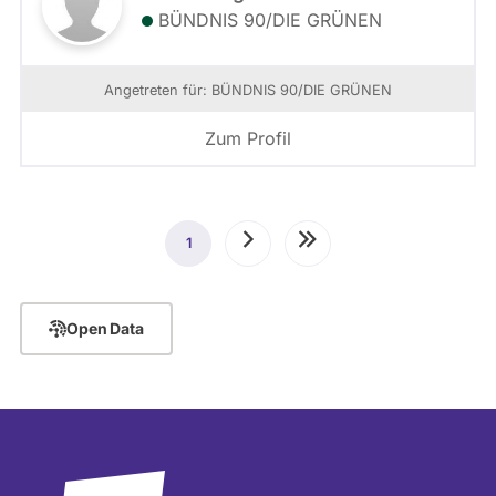
BÜNDNIS 90/­DIE GRÜNEN
Angetreten für: BÜNDNIS 90/­DIE GRÜNEN
Zum Profil
Seitennummerierung
1
Aktuelle
Nächste
Letzte
Seite
Seite
Seite
Open Data