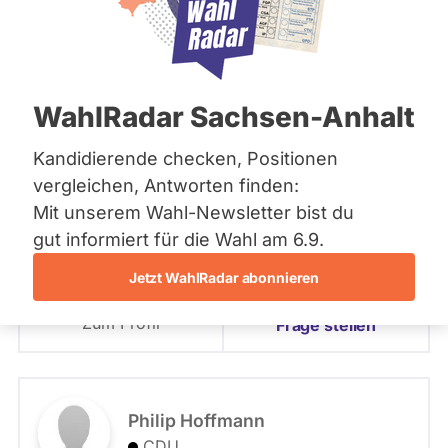
Bremen
Hamburg
PLZ oder Namen
Hessen
eingeben
Mecklenburg-Vorpommern
Niedersachsen
Landesliste
WahlRadar Sachsen-Anhalt
Nordrhein-Westfalen
- Alle -
Partei
Rheinland-Pfalz
Saarland
Kandidierende checken, Positionen
Sachsen
- Alle -
Wahlkreis
vergleichen, Antworten finden:
Roland Theis
Sachsen-Anhalt
Mit unserem Wahl-Newsletter bist du
Sachsen-Anhalt
CDU
Schleswig-Holstein
gut informiert für die Wahl am 6.9.
Landesliste
Thüringen
Jetzt WahlRadar abonnieren
Angetreten für: CDU
Archiv
Listenposition
Zum Profil
Frage stellen
Über uns
Spenden
Philip Hoffmann
CDU