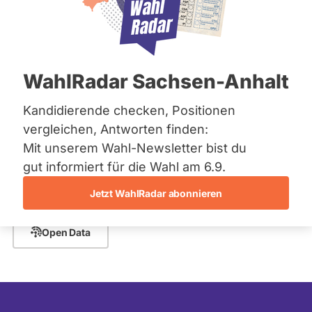
Bremen
Hamburg
Rheinland-Pfalz -
Hessen
Mecklenburg-Vorpommern
Abgeordnete
Niedersachsen
WahlRadar Sachsen-Anhalt
Nordrhein-Westfalen
Rheinland-Pfalz
Saarland
PLZ oder Namen
Kandidierende checken, Positionen
Sachsen
eingeben
vergleichen, Antworten finden:
Sachsen-Anhalt
Mit unserem Wahl-Newsletter bist du
Sachsen-Anhalt
- Alle -
Schleswig-Holstein
Fraktion
Für diese Suche wurden keine Abgeordneten
gut informiert für die Wahl am 6.9.
Thüringen
gefunden.
Jetzt WahlRadar abonnieren
- Alle -
Archiv
Wahlkreis
Open Data
Über uns
- Alle -
Wahlliste
Spenden
Listenposition