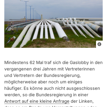
J
u
l
Mindestens 62 Mal traf sich die Gaslobby in den
i
vergangenen drei Jahren mit Vertreterinnen
a
und Vertretern der Bundesregierung,
n
möglicherweise aber noch um einiges
G
häufiger. Es könne auch nicht ausgeschlossen
.
werden, so die Bundesregierung in einer
A
Antwort auf eine kleine Anfrage
der Linken,
l