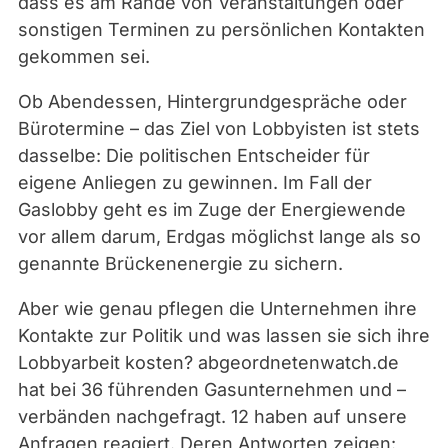
dass es am Rande von Veranstaltungen oder
b
sonstigen Terminen zu persönlichen Kontakten
e
gekommen sei.
r
t
Ob Abendessen, Hintergrundgespräche oder
/
Bürotermine – das Ziel von Lobbyisten ist stets
F
dasselbe: Die politischen Entscheider für
l
eigene Anliegen zu gewinnen. Im Fall der
i
Gaslobby geht es im Zuge der Energiewende
k
vor allem darum, Erdgas möglichst lange als so
r
genannte Brückenenergie zu sichern.
/
C
Aber wie genau pflegen die Unternehmen ihre
C
Kontakte zur Politik und was lassen sie sich ihre
B
Lobbyarbeit kosten? abgeordnetenwatch.de
Y
hat bei 36 führenden Gasunternehmen und –
2
verbänden nachgefragt. 12 haben auf unsere
.
Anfragen reagiert. Deren Antworten zeigen: