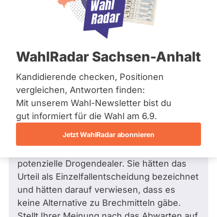
Bremen
Frage
Hamburg
Funkt
Hessen
Mecklenburg-Vorpommern
ist
Frage
von Fatma Ö. •
03.03.2012
Niedersachsen
Frage an Viviane Spethmann von
deakti
WahlRadar Sachsen-Anhalt
Nordrhein-Westfalen
Fatma Ö.
bezüglich
weil
Rheinland-Pfalz
Saarland
Gesellschaftspolitik, soziale Gruppen
Kandidierende checken, Positionen
Vivia
Sachsen
Hallo Frau Spethmann,
vergleichen, Antworten finden:
Spet
Sachsen-Anhalt
Mit unserem Wahl-Newsletter bist du
zur
Sachsen-Anhalt
ich habe eine Frage zu Ihrer Stellungnahme
Schleswig-Holstein
gut informiert für die Wahl am 6.9.
Zeit
Thüringen
zum EGMR-Urteil vom 11. Juli 2006
keine
Jetzt WahlRadar abonnieren
bezüglich der als Folter definierten
aktiv
Archiv
zwangsweisen Brechmittelvergabe an
Kandi
potenzielle Drogendealer. Sie hätten das
Über uns
hat.
Urteil als Einzelfallentscheidung bezeichnet
Spenden
und hätten darauf verwiesen, dass es
keine Alternative zu Brechmitteln gäbe.
Stellt Ihrer Meinung nach das Abwarten auf