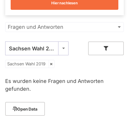
vergangenen
N
Hier nachlesen
Kandidaturen
K
und
E
Mandaten
werden
Primäre
nicht
Fragen und Antworten
berücksichtigt.
Reiter
Sachsen Wahl 2019
Sachsen Wahl 2019
Zeitraum
Es wurden keine Fragen und Antworten
- Alle -
Thema
gefunden.
- Alle -
Antwort Status
Open Data