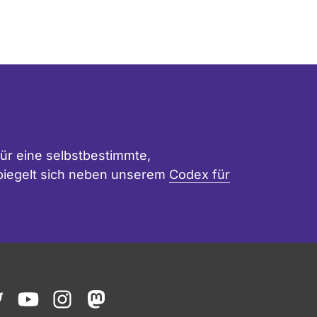
ür eine selbstbestimmte,
 spiegelt sich neben unserem
Codex für
ook
witter
youtube
instagram
mastodon