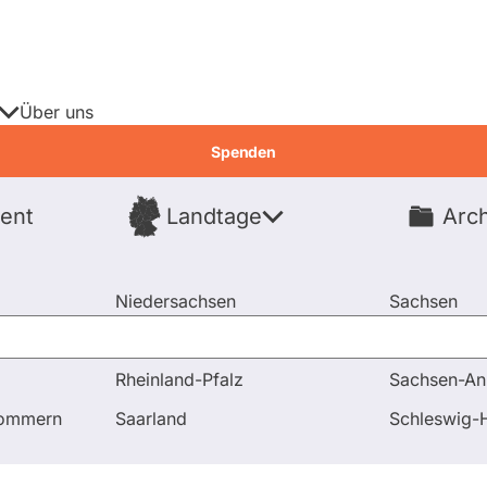
Über uns
Spenden
ent
Landtage
Arch
Spenden
Niedersachsen
Sachsen
Nordrhein-Westfalen
Sachsen-An
Rheinland-Pfalz
Sachsen-An
und Antworten
pommern
Saarland
Schleswig-H