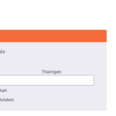
iv
Thüringen
halt
halt
olstein
Schli