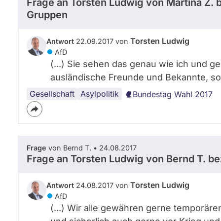
Frage an Torsten Ludwig von
Martina Z.
b
Gruppen
Torsten Ludwig
Antwort
22.09.2017 von
AfD
(...) Sie sehen das genau wie ich und ge
ausländische Freunde und Bekannte, soga
Gesellschaft
Flüchtlingspolitik
Asylpolitik
Bundestag Wahl 2017
Frage
von Bernd T. • 24.08.2017
Frage an Torsten Ludwig von
Bernd T.
bez
Torsten Ludwig
Antwort
24.08.2017 von
AfD
(...) Wir alle gewähren gerne temporären