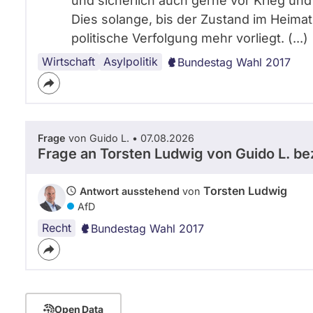
und sicherlich auch gerne vor Krieg und
Dies solange, bis der Zustand im Heimatl
politische Verfolgung mehr vorliegt. (...)
Wirtschaft
Einwanderung
Asylpolitik
Bundestag Wahl 2017
Frage
von Guido L. • 07.08.2026
Frage an Torsten Ludwig von
Guido L.
bez
Torsten Ludwig
Antwort ausstehend
von
AfD
Recht
Bundestag Wahl 2017
Open Data