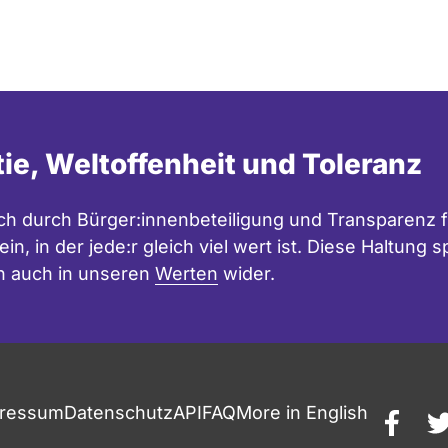
tie, Weltoffenheit und Toleranz
h durch Bürger:innenbeteiligung und Transparenz f
in, in der jede:r gleich viel wert ist. Diese Haltung
n auch in unseren
Werten
wider.
ressum
Datenschutz
API
FAQ
More in English
faceb
t