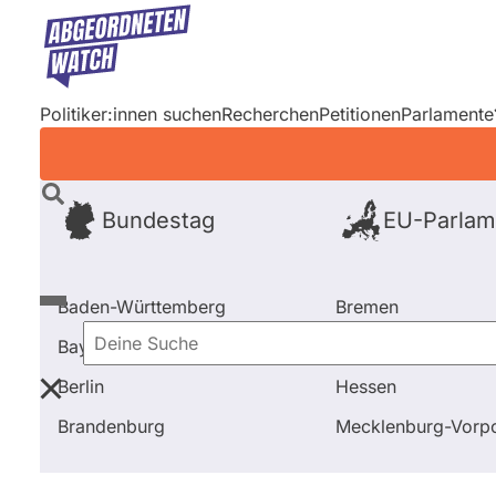
Direkt
zum
Inhalt
Politiker:innen suchen
Recherchen
Petitionen
Parlamente
Bundestag
EU-Parlam
Baden-Württemberg
Bremen
Bayern
Hamburg
Deine
Berlin
Hessen
Suche
Startseite
Frage stellen
Torsten Ludwig
Fragen 
Brandenburg
Mecklenburg-Vor