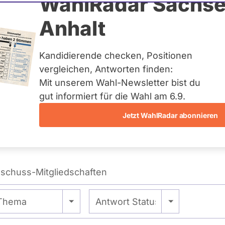
ten Schwarz
WahlRadar Sachse
Anhalt
Württemberg
Kandidierende checken, Positionen
eis:
Bruchsal
vergleichen, Antworten finden:
Mit unserem Wahl-Newsletter bist du
gut informiert für die Wahl am 6.9.
Wie tickt Thorsten Schwarz?
Jetzt WahlRadar abonnieren
schuss-Mitgliedschaften
- Alle -
- Alle -
Thema
Antwort Status