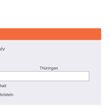
iv
Thüringen
halt
halt
olstein
Schli