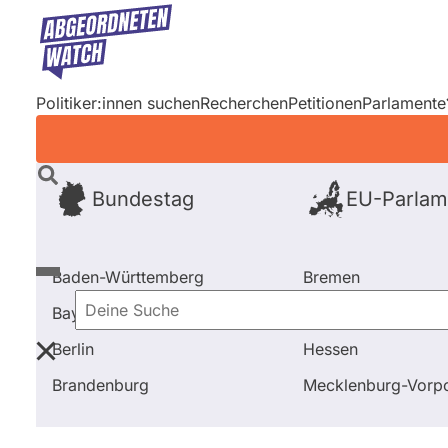
Direkt
zum
Inhalt
Politiker:innen suchen
Recherchen
Petitionen
Parlamente
Bundestag
EU-Parlam
Baden-Württemberg
Bremen
Bayern
Hamburg
Deine
Berlin
Hessen
Suche
Startseite
Frage stellen
Thorsten Schwarz
Frag
Brandenburg
Mecklenburg-Vor