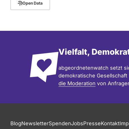
Open Data
Vielfalt, Demokra
abgeordnetenwatch setzt sic
demokratische Gesellschaft e
die Moderation
von Anfrage
Blog
Newsletter
Spenden
Jobs
Presse
Kontakt
Imp