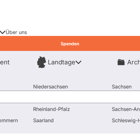
Über uns
Spenden
ent
Landtage
Arch
Spenden
Niedersachsen
Sachsen
Nordrhein-Westfalen
Sachsen-An
Rheinland-Pfalz
Sachsen-An
en und Antworten
pommern
Saarland
Schleswig-H