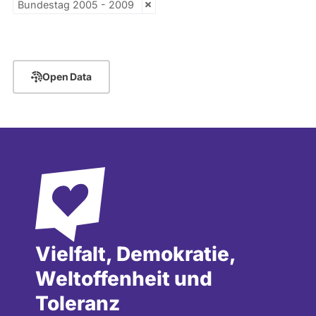
Bundestag 2005 - 2009
vergangenen
Kandidaturen
und
Mandaten
werden
nicht
Open Data
berücksichtigt.
Vielfalt, Demokratie,
Weltoffenheit und
Toleranz