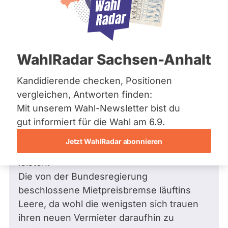
Bremen
Frage
Hamburg
Funkt
Hessen
Mecklenburg-Vorpommern
ist
Frage
von Jens H. •
01.10.2018
Niedersachsen
Frage an Thomas Jännert von
Jens H.
deakti
WahlRadar Sachsen-Anhalt
Nordrhein-Westfalen
bezüglich Raumordnung, Bau- und
weil
Rheinland-Pfalz
Saarland
Wohnungswesen
Kandidierende checken, Positionen
Thom
Sachsen
Die Miet- und Immobilienpreise steigen im
vergleichen, Antworten finden:
Jänne
Sachsen-Anhalt
Münchner und gesamten oberbayrischen
Mit unserem Wahl-Newsletter bist du
zur
Sachsen-Anhalt
Schleswig-Holstein
Raum ins unermessliche.
gut informiert für die Wahl am 6.9.
Zeit
Thüringen
Immer mehr Menschen können sich eine
keine
Jetzt WahlRadar abonnieren
Wohnung im reichen München nicht mehr
aktiv
Archiv
leisten.
Kandi
Über uns
Die von der Bundesregierung
hat.
beschlossene Mietpreisbremse läuftins
Spenden
Leere, da wohl die wenigsten sich trauen
ihren neuen Vermieter daraufhin zu