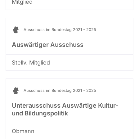
Mitglied
1
0
1
1
B
Ausschuss im Bundestag 2021 - 2025
e
r
Auswärtiger Ausschuss
l
i
n
Stellv. Mitglied
Ausschuss im Bundestag 2021 - 2025
Unterausschuss Auswärtige Kultur-
und Bildungspolitik
Obmann