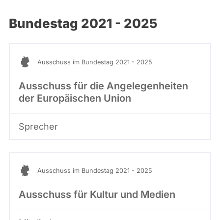
,
abgeordnetenwatch
M
Bundestag 2021 - 2025
befragt
d
B
werden.
P
l
Ausschuss im Bundestag 2021 - 2025
a
t
Ausschuss für die Angelegenheiten
z
d
der Europäischen Union
e
r
R
Sprecher
e
p
u
b
Ausschuss im Bundestag 2021 - 2025
l
i
Ausschuss für Kultur und Medien
k
1
1