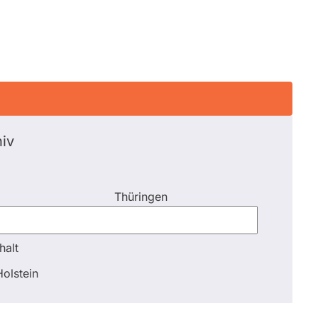
iv
Thüringen
halt
halt
olstein
Schli