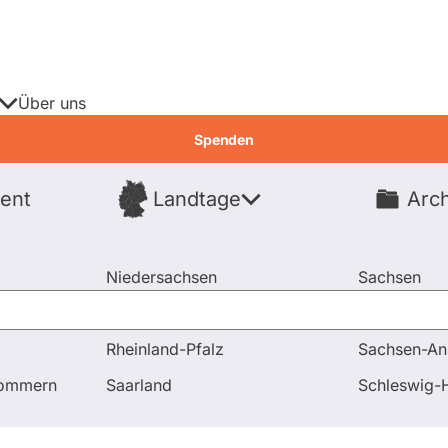
Über uns
Spenden
ent
Landtage
Arch
Spenden
Niedersachsen
Sachsen
Nordrhein-Westfalen
Sachsen-An
Rheinland-Pfalz
Sachsen-An
pommern
Saarland
Schleswig-H