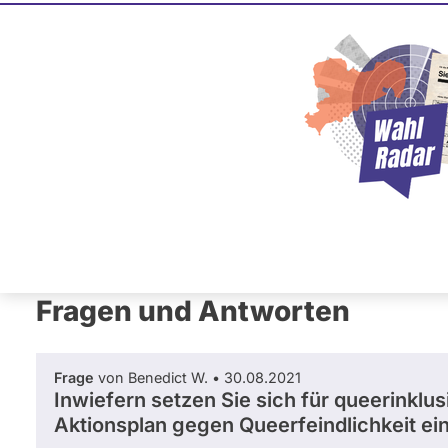
Stephan 
Partei der Humanisten
Dieser Politiker hat kein akt
Mandat und keine Direktand
oder EU-Ebene. Mögliche Ka
Wahlliste werden bei uns nich
Primäre
Übersicht
Fragen und Antworten
Reiter
Fragen und Antworten
Frage
von Benedict W. • 30.08.2021
Inwiefern setzen Sie sich für queerinklu
Aktionsplan gegen Queerfeindlichkeit ei