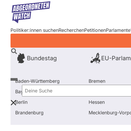
Direkt
zum
Inhalt
Politiker:innen suchen
Recherchen
Petitionen
Parlamente
Bundestag
EU-Parlam
Baden-Württemberg
Bremen
Bayern
Hamburg
Deine
Berlin
Hessen
Suche
Startseite
Frage stellen
Stephan Johannes Heym
Brandenburg
Mecklenburg-Vor