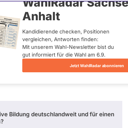
Johannes Heym
WahlRadar Sachse
Anhalt
uelles und kein zukünftiges
idatur auf Landes-, Bundes-
ndidaturen über eine
Kandidierende checken, Positionen
t erfasst.
vergleichen, Antworten finden:
Mit unserem Wahl-Newsletter bist du
gut informiert für die Wahl am 6.9.
Jetzt WahlRadar abonnieren
sive Bildung deutschlandweit und für einen
n?