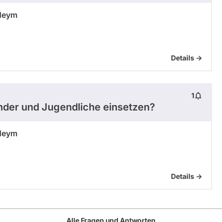
Heym
Details ->
1
nder und Jugendliche einsetzen?
Heym
Details ->
Alle Fragen und Antworten