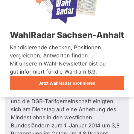
Zum Profil
Frage stellen
Bremen
Die
Hamburg
Frage
Hessen
Funkt
Mecklenburg-Vorpommern
Niedersachsen
ist
Frage
von Andre K. •
17.09.2013
WahlRadar Sachsen-Anhalt
Nordrhein-Westfalen
Frage an Steffen-Claudio Lemme von
deakti
Rheinland-Pfalz
Andre K.
bezüglich Arbeit und
weil
Saarland
Kandidierende checken, Positionen
Beschäftigung
Sachsen
Steff
vergleichen, Antworten finden:
Sachsen-Anhalt
1. Die rund 800.000 Beschäftigten der
Claud
Mit unserem Wahl-Newsletter bist du
Sachsen-Anhalt
Zeitarbeitsbranche in Deutschland erhalten
Lem
Schleswig-Holstein
gut informiert für die Wahl am 6.9.
Thüringen
in den nächsten Jahren fühlbare
zur
Jetzt WahlRadar abonnieren
Einkommenserhöhungen. Die
Zeit
Archiv
Verhandlungsgemeinschaft Zeitarbeit (VGZ)
keine
und die DGB-Tarifgemeinschaft einigten
aktiv
Über uns
sich am Dienstag auf eine Anhebung des
Kandi
Spenden
Mindestlohns in den westlichen
hat.
Bundesländern zum 1. Januar 2014 um 3,8
Prozent und im Osten um 4,8 Prozent.