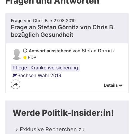
Fragen und Antworten
aktiven
Kandidaturen
oder
Frage
von Chris B. • 27.08.2019
Mandaten
Frage an Stefan Görnitz von
Chris B.
können
bezüglich Gesundheit
über
abgeordnetenwatch
Stefan Görnitz
Antwort ausstehend
von
befragt
FDP
werden.
Pflege
Krankenversicherung
Sachsen Wahl 2019
Details ->
Werde Politik-Insider:in!
Exklusive Recherchen zu