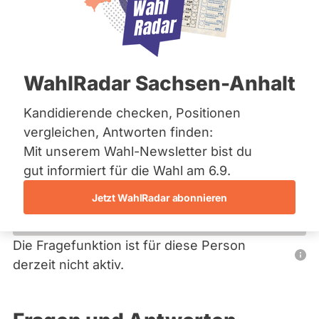
Bremen
Hamburg
Hessen
Primäre
Mecklenburg-Vorpommern
Übersicht
Niedersachsen
Reiter
WahlRadar Sachsen-Anhalt
Nordrhein-Westfalen
Stefan Görnitz
Rheinland-Pfalz
Saarland
Kandidierende checken, Positionen
FDP
Sachsen
vergleichen, Antworten finden:
Sachsen-Anhalt
Dieser Politiker hat kein aktuelles und kein zukünftiges
Mit unserem Wahl-Newsletter bist du
Sachsen-Anhalt
Mandat und keine Direktandidatur auf Landes-, Bundes-
Schleswig-Holstein
gut informiert für die Wahl am 6.9.
oder EU-Ebene. Mögliche Kandidaturen über eine
Thüringen
Wahlliste werden bei uns nicht erfasst.
Jetzt WahlRadar abonnieren
Archiv
Über uns
Die Fragefunktion ist für diese Person
Nur
derzeit nicht aktiv.
Spenden
Politiker:innen
mit