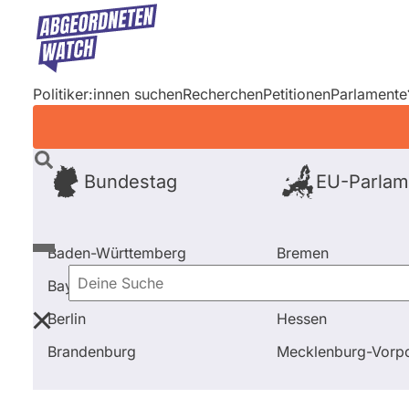
Direkt
zum
Inhalt
Politiker:innen suchen
Recherchen
Petitionen
Parlamente
Bundestag
EU-Parlam
Baden-Württemberg
Bremen
Bayern
Hamburg
Deine
Berlin
Hessen
Suche
Startseite
Frage stellen
Sören Bartol
Ausschuss-
Brandenburg
Mecklenburg-Vor