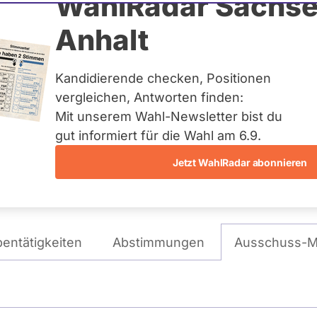
tol
WahlRadar Sachse
Anhalt
tag
Kandidierende checken, Positionen
eis:
Marburg
vergleichen, Antworten finden:
Mit unserem Wahl-Newsletter bist du
gut informiert für die Wahl am 6.9.
Wie tickt Sören Bartol?
Jetzt WahlRadar abonnieren
entätigkeiten
Abstimmungen
Ausschuss-Mi