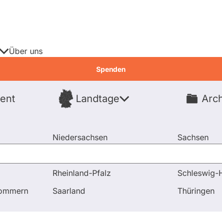
Über uns
Spenden
ent
Landtage
Arch
Spenden
Niedersachsen
Sachsen
Nordrhein-Westfalen
Sachsen-An
Rheinland-Pfalz
Schleswig-H
Mitgliedschaften
pommern
Saarland
Thüringen