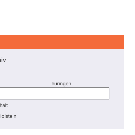
iv
Thüringen
halt
halt
olstein
Schli