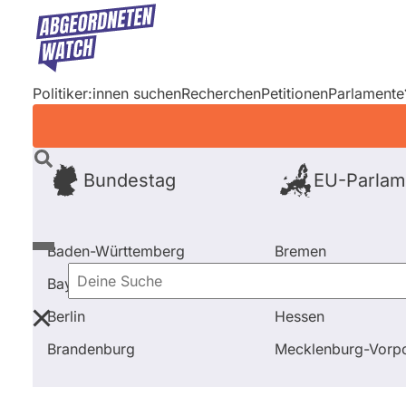
Direkt
zum
Inhalt
Politiker:innen suchen
Recherchen
Petitionen
Parlamente
Bundestag
EU-Parlam
Baden-Württemberg
Bremen
Bayern
Hamburg
Deine
Berlin
Hessen
Suche
Startseite
Frage stellen
Sebastian Pank
Brandenburg
Mecklenburg-Vor