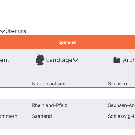
Über uns
Spenden
ent
Landtage
Arch
Spenden
Niedersachsen
Sachsen
Nordrhein-Westfalen
Sachsen-An
Rheinland-Pfalz
Sachsen-An
pommern
Saarland
Schleswig-H