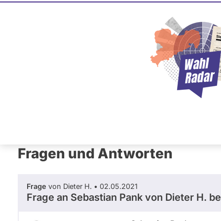
Sebastia
BÜNDNIS 90/­DIE GRÜNE
Dieser Politiker hat kein akt
Mandat und keine Direktand
oder EU-Ebene. Mögliche Ka
Wahlliste werden bei uns nich
Primäre
Übersicht
Fragen und Antworten
Reiter
Fragen und Antworten
Frage
von Dieter H. • 02.05.2021
Frage an Sebastian Pank von
Dieter H.
be