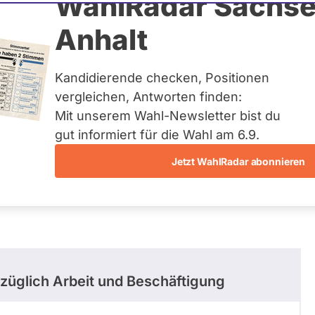
n Pank
WahlRadar Sachse
N
Anhalt
uelles und kein zukünftiges
idatur auf Landes-, Bundes-
ndidaturen über eine
Kandidierende checken, Positionen
t erfasst.
vergleichen, Antworten finden:
Mit unserem Wahl-Newsletter bist du
gut informiert für die Wahl am 6.9.
Jetzt WahlRadar abonnieren
züglich Arbeit und Beschäftigung