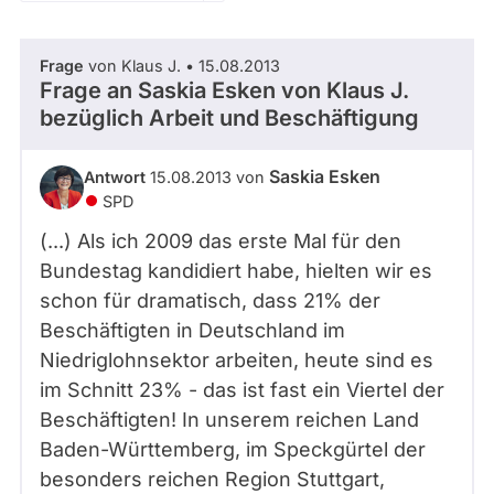
Zeitraum
Kandidaturen
und
Mandaten
Frage
von Klaus J. • 15.08.2013
werden
- Alle -
Thema
Frage an Saskia Esken von
Klaus J.
nicht
berücksichtigt.
bezüglich Arbeit und Beschäftigung
- Alle -
Antwort Status
Saskia Esken
Antwort
15.08.2013 von
SPD
(...) Als ich 2009 das erste Mal für den
Bundestag kandidiert habe, hielten wir es
schon für dramatisch, dass 21% der
Beschäftigten in Deutschland im
Niedriglohnsektor arbeiten, heute sind es
im Schnitt 23% - das ist fast ein Viertel der
Beschäftigten! In unserem reichen Land
Baden-Württemberg, im Speckgürtel der
besonders reichen Region Stuttgart,