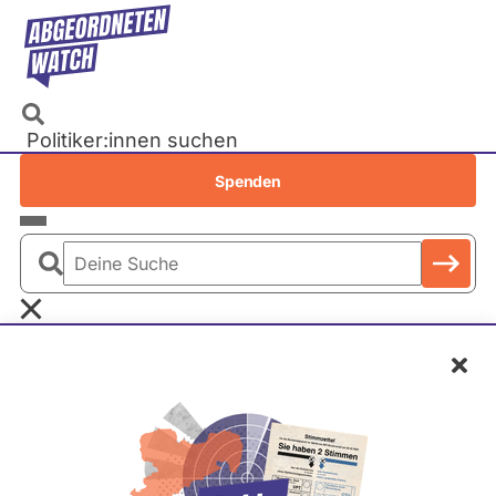
Direkt
zum
Inhalt
Politiker:innen suchen
Recherchen
Spenden
Petitionen
Parlamente
Deine
Bundestag
Suche
EU-Parlament
Schl
Landtage
Baden-Württemberg
E
Bayern
l
Berlin
Sahhanim Görgü-Philipp
i
Brandenburg
s