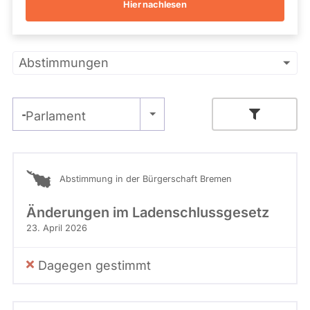
t
Hier nachlesen
Kandidaturen
f
und
Mandaten
ü
werden
r
Primäre
nicht
Abstimmungen
S
berücksichtigt.
e
Reiter
n
a
- Alle -
Parlament
t
s
m
- Alle -
Stimme
i
t
Abstimmung in der Bürgerschaft Bremen
g
l
Änderungen im Ladenschlussgesetz
i
23. April 2026
e
d
Dagegen gestimmt
.