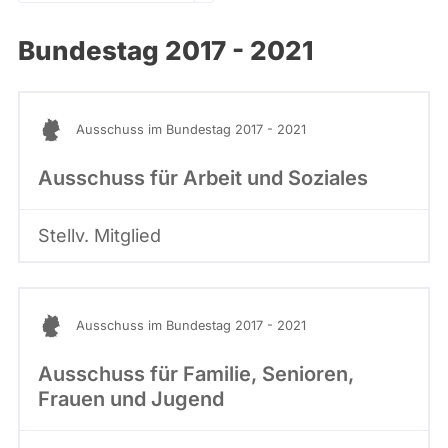
i
D
abgeordnetenwatch
Bundestag 2017 - 2021
I
befragt
E
werden.
L
I
N
Ausschuss im Bundestag 2017 - 2021
K
E
Ausschuss für Arbeit und Soziales
Stellv. Mitglied
Ausschuss im Bundestag 2017 - 2021
Ausschuss für Familie, Senioren,
Frauen und Jugend