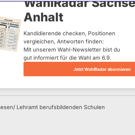
nder
WahlRadar Sachse
N
Anhalt
uelles und kein zukünftiges
idatur auf Landes-, Bundes-
ndidaturen über eine
Kandidierende checken, Positionen
t erfasst.
vergleichen, Antworten finden:
Mit unserem Wahl-Newsletter bist du
gut informiert für die Wahl am 6.9.
Jetzt WahlRadar abonnieren
esen/ Lehramt berufsbildenden Schulen