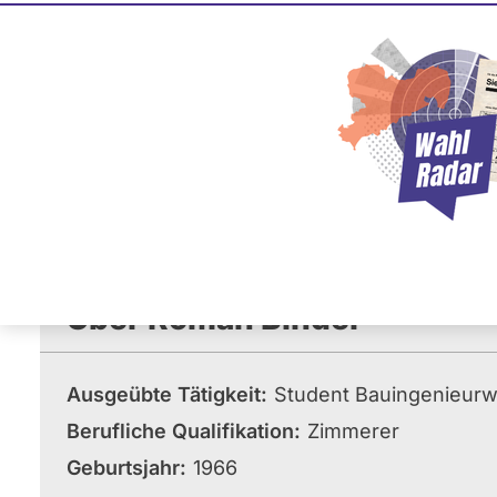
Roman Bi
BÜNDNIS 90/­DIE GRÜNE
Dieser Politiker hat kein akt
Mandat und keine Direktand
oder EU-Ebene. Mögliche Ka
Wahlliste werden bei uns nich
Über Roman Binder
Ausgeübte Tätigkeit
Student Bauingenieurw
Berufliche Qualifikation
Zimmerer
Geburtsjahr
1966