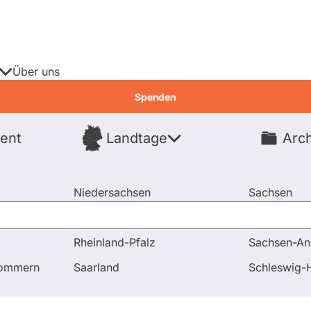
Über uns
Spenden
ent
Landtage
Arch
Spenden
Niedersachsen
Sachsen
Nordrhein-Westfalen
Sachsen-An
Rheinland-Pfalz
Sachsen-An
pommern
Saarland
Schleswig-H