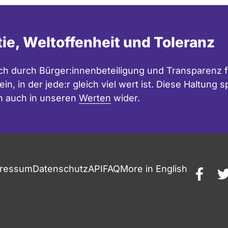
tie, Weltoffenheit und Toleranz
h durch Bürger:innenbeteiligung und Transparenz f
in, in der jede:r gleich viel wert ist. Diese Haltung
n auch in unseren
Werten
wider.
ressum
Datenschutz
API
FAQ
More in English
faceb
t