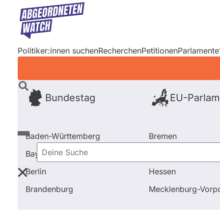
Direkt
zum
Inhalt
Politiker:innen suchen
Recherchen
Petitionen
Parlamente
Bundestag
EU-Parlam
Baden-Württemberg
Bremen
Bayern
Hamburg
Deine
Berlin
Hessen
Suche
Startseite
Frage stellen
Roman Binder
Brandenburg
Mecklenburg-Vor