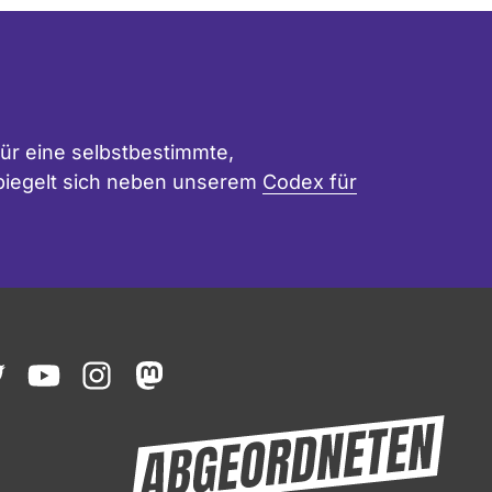
ür eine selbstbestimmte,
 spiegelt sich neben unserem
Codex für
ook
witter
youtube
instagram
mastodon