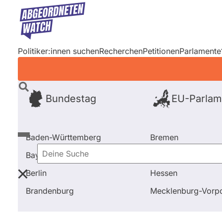
Direkt
zum
Inhalt
Politiker:innen suchen
Recherchen
Petitionen
Parlamente
Bundestag
EU-Parlam
Baden-Württemberg
Bremen
Bayern
Hamburg
Deine
Berlin
Hessen
Suche
Startseite
Frage stellen
Roland Ulbrich
Fragen 
Brandenburg
Mecklenburg-Vor