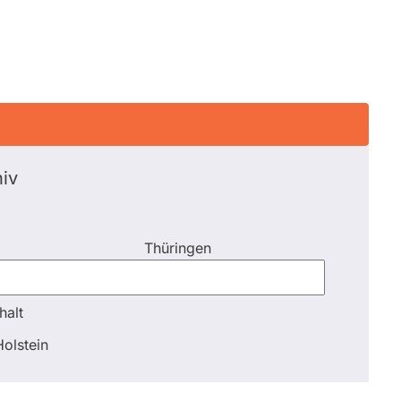
iv
Thüringen
halt
halt
olstein
Schli