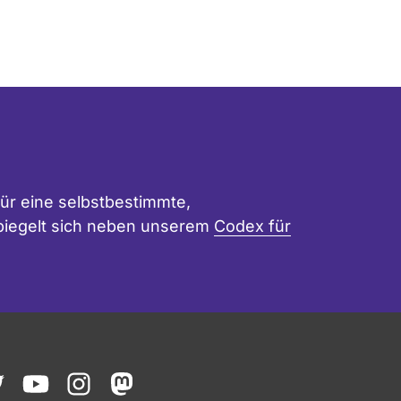
ür eine selbstbestimmte,
 spiegelt sich neben unserem
Codex für
ook
witter
youtube
instagram
mastodon