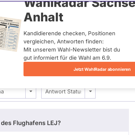
brich
WahlRadar Sachse
Anhalt
uelles und kein zukünftiges
idatur auf Landes-, Bundes-
ndidaturen über eine
Kandidierende checken, Positionen
t erfasst.
vergleichen, Antworten finden:
Mit unserem Wahl-Newsletter bist du
gut informiert für die Wahl am 6.9.
Jetzt WahlRadar abonnieren
stimmungen
Ausschuss-Mitgliedschaften
 -
- Alle -
ma
Antwort Status
 des Flughafens LEJ?