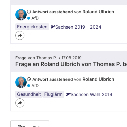
Roland Ulbrich
Antwort ausstehend
von
AfD
Energiekosten
Sachsen 2019 - 2024
Frage
von Thomas P. • 17.08.2019
Frage an Roland Ulbrich von
Thomas P.
b
Roland Ulbrich
Antwort ausstehend
von
AfD
Gesundheit
Flughafen
Fluglärm
Sachsen Wahl 2019