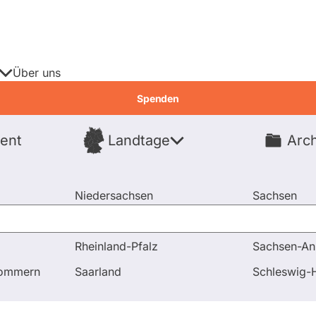
Über uns
Spenden
ent
Landtage
Arch
Spenden
Niedersachsen
Sachsen
Nordrhein-Westfalen
Sachsen-An
Rheinland-Pfalz
Sachsen-An
und Antworten
pommern
Saarland
Schleswig-H