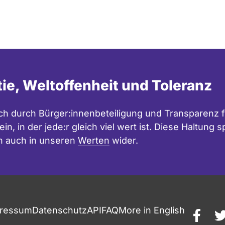
tie, Weltoffenheit und Toleranz
h durch Bürger:innenbeteiligung und Transparenz f
in, in der jede:r gleich viel wert ist. Diese Haltung
n auch in unseren
Werten
wider.
ressum
Datenschutz
API
FAQ
More in English
faceb
t