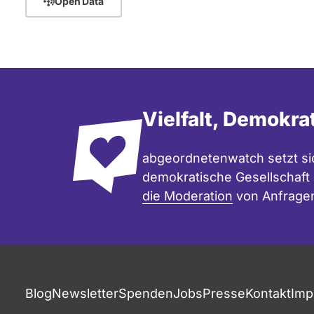
Open Data
Vielfalt, Demokra
abgeordnetenwatch setzt sic
demokratische Gesellschaft e
die Moderation
von Anfrage
Blog
Newsletter
Spenden
Jobs
Presse
Kontakt
Imp