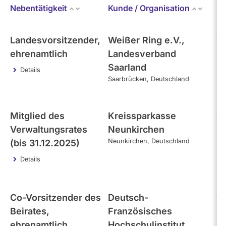
Bundestag (aktuell)
Nebentätigkeit
Kunde / Organisation
Er
Kandidaturen
und
Mandaten
- Alle -
werden
Kategorie
Landesvorsitzender,
Weißer Ring e.V.,
10
nicht
berücksichtigt.
ehrenamtlich
Landesverband
Themen
Saarland
Details
Saarbrücken
Deutschland
- Alle -
Einkommen
Mitglied des
Kreissparkasse
10
Verwaltungsrates
Neunkirchen
- Alle -
Interval
Neunkirchen
Deutschland
(bis 31.12.2025)
Details
Co-Vorsitzender des
Deutsch-
10
Beirates,
Französisches
ehrenamtlich
Hochschulinstitut