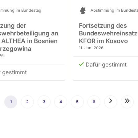
immung im Bundestag
Abstimmung im Bundest
tzung der
Fortsetzung des
wehrbeteiligung an
Bundeswehreinsatz
ALTHEA in Bosnien
KFOR im Kosovo
rzegowina
11. Juni 2026
26
Dafür gestimmt
r gestimmt
1
Aktuelle
2
Seite
3
Seite
4
Seite
5
Seite
6
Seite
Nächste
Letzt
Seite
Seite
Seite