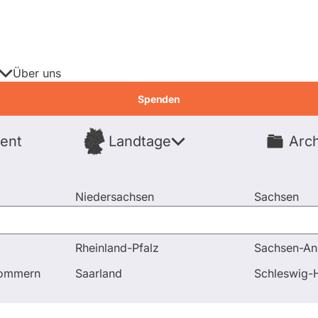
Über uns
Spenden
ent
Landtage
Arch
Spenden
Niedersachsen
Sachsen
Nordrhein-Westfalen
Sachsen-An
Rheinland-Pfalz
Sachsen-An
ngen
pommern
Saarland
Schleswig-H