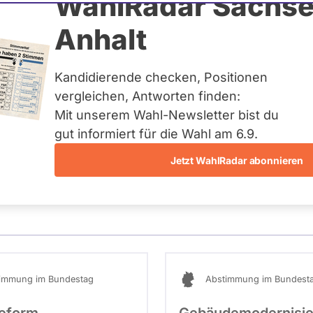
eis
WahlRadar Sachse
Anhalt
tag
Kandidierende checken, Positionen
eis:
St. Wendel
vergleichen, Antworten finden:
Mit unserem Wahl-Newsletter bist du
gut informiert für die Wahl am 6.9.
Jetzt WahlRadar abonnieren
entätigkeiten
Abstimmungen
Ausschuss-Mi
immung im Bundestag
Abstimmung im Bundest