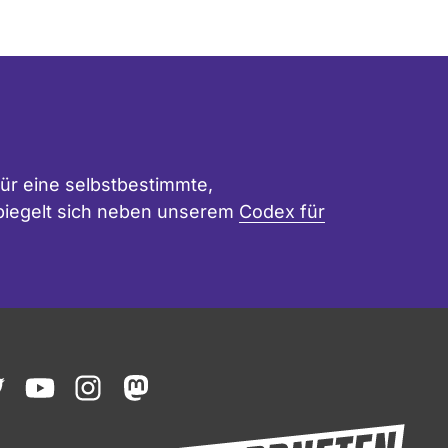
ür eine selbstbestimmte,
 spiegelt sich neben unserem
Codex für
ook
witter
youtube
instagram
mastodon