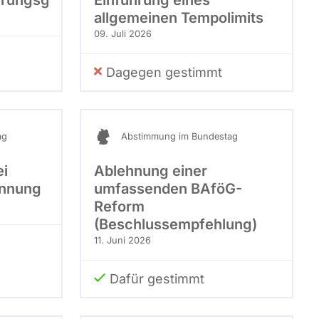
rungsgesetz
Einführung eines
berücksichtigt.
allgemeinen Tempolimits
09. Juli 2026
Dagegen gestimmt
ag
Abstimmung im Bundestag
ei
Ablehnung einer
ennung
umfassenden BAföG-
Reform
(Beschlussempfehlung)
11. Juni 2026
Dafür gestimmt