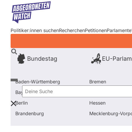
Direkt
zum
Inhalt
Politiker:innen suchen
Recherchen
Petitionen
Parlamente
Bundestag
EU-Parlam
Baden-Württemberg
Bremen
Bayern
Hamburg
Deine
Berlin
Hessen
Suche
Startseite
Frage stellen
Roland Theis
Abstimmu
Brandenburg
Mecklenburg-Vor