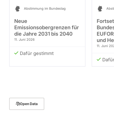
Abstimmung im Bundestag
Abst
Neue
Fortse
Emissionsobergrenzen für
Bundes
die Jahre 2031 bis 2040
EUFOR 
und He
11. Juni 2026
11. Juni 20
Dafür gestimmt
Dafü
Seitennummerierung
Open Data