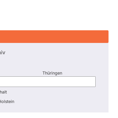
iv
Thüringen
halt
halt
olstein
Schli