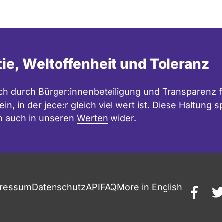
tie, Weltoffenheit und Toleranz
h durch Bürger:innenbeteiligung und Transparenz f
in, in der jede:r gleich viel wert ist. Diese Haltung
n auch in unseren
Werten
wider.
ressum
Datenschutz
API
FAQ
More in English
faceb
t