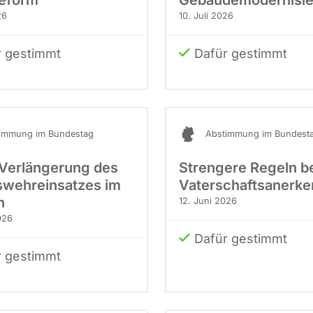
eform
Gebäudemodernisie
26
10. Juli 2026
r gestimmt
Dafür gestimmt
immung im Bundestag
Abstimmung im Bundest
 Verlängerung des
Strengere Regeln b
wehreinsatzes im
Vaterschaftsanerk
n
12. Juni 2026
026
Dafür gestimmt
r gestimmt