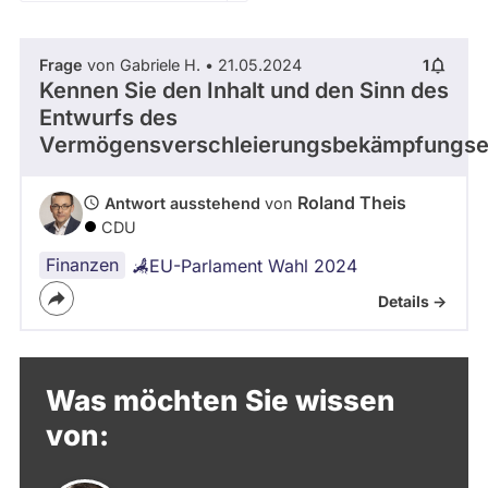
Zeitraum
Kandidaturen
und
Mandaten
Frage
von Gabriele H. • 21.05.2024
1
werden
- Alle -
Thema
Kennen Sie den Inhalt und den Sinn des
nicht
berücksichtigt.
Entwurfs des
Vermögensverschleierungsbekämpfungse
- Alle -
Antwort Status
Roland Theis
Antwort ausstehend
von
CDU
Finanzen
EU-Parlament Wahl 2024
Details ->
Was möchten Sie wissen
von: