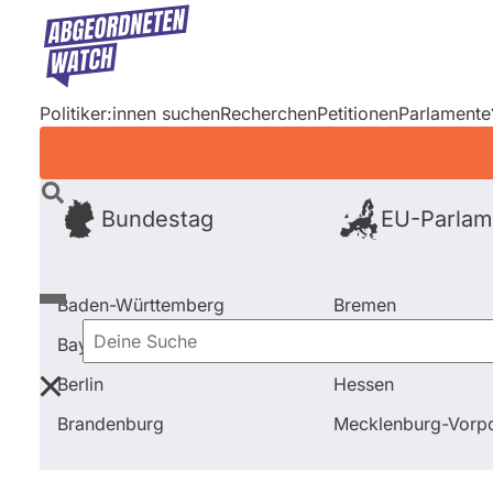
Direkt
zum
Inhalt
Politiker:innen suchen
Recherchen
Petitionen
Parlamente
Bundestag
EU-Parlam
Baden-Württemberg
Bremen
Bayern
Hamburg
Deine
Berlin
Hessen
Suche
Startseite
Frage stellen
René Rotzinger
Brandenburg
Mecklenburg-Vor