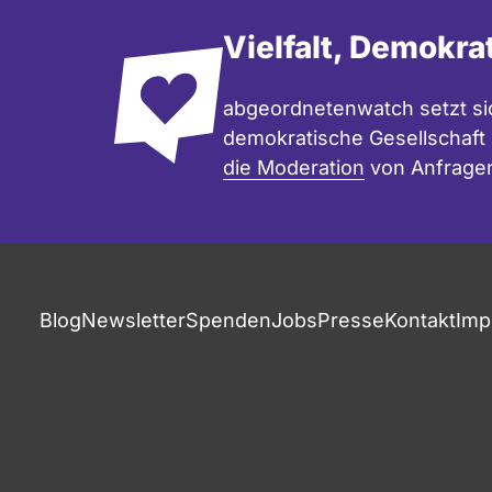
Vielfalt, Demokra
abgeordnetenwatch setzt sic
demokratische Gesellschaft e
die Moderation
von Anfrage
Fußzeile
Blog
Newsletter
Spenden
Jobs
Presse
Kontakt
Imp