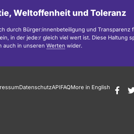
tie, Weltoffenheit und Toleranz
h durch Bürger:innenbeteiligung und Transparenz f
in, in der jede:r gleich viel wert ist. Diese Haltung
n auch in unseren
Werten
wider.
ressum
Datenschutz
API
FAQ
More in English
faceb
t