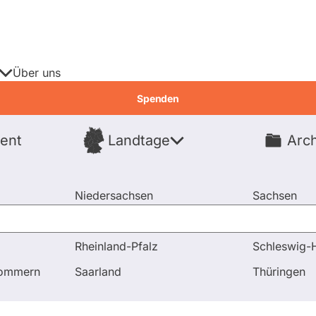
Über uns
Spenden
ent
Landtage
Arch
Spenden
Niedersachsen
Sachsen
Nordrhein-Westfalen
Sachsen-An
Rheinland-Pfalz
Schleswig-H
pommern
Saarland
Thüringen