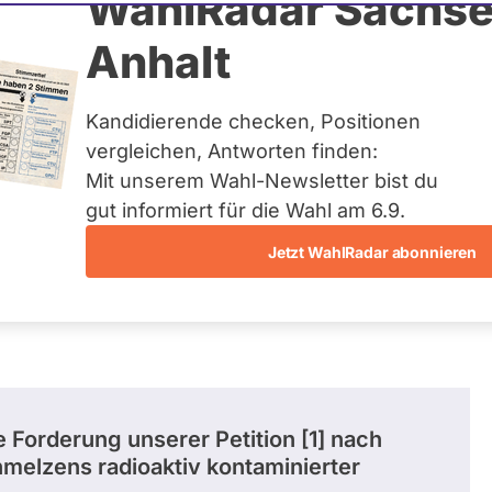
inger
WahlRadar Sachse
Anhalt
uelles und kein zukünftiges
idatur auf Landes-, Bundes-
ndidaturen über eine
Kandidierende checken, Positionen
t erfasst.
vergleichen, Antworten finden:
Mit unserem Wahl-Newsletter bist du
gut informiert für die Wahl am 6.9.
Jetzt WahlRadar abonnieren
e Forderung unserer Petition [1] nach
melzens radioaktiv kontaminierter