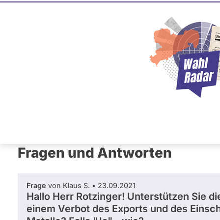
René Rotz
AfD
Dieser Politiker hat kein akt
Mandat und keine Direktand
oder EU-Ebene. Mögliche Ka
Wahlliste werden bei uns nich
R
e
n
é
R
Primäre
o
Übersicht
Fragen und Antworten
t
Reiter
z
i
Fragen und Antworten
n
g
e
Frage
von Klaus S. • 23.09.2021
r
Hallo Herr Rotzinger! Unterstützen Sie di
einem Verbot des Exports und des Einsch