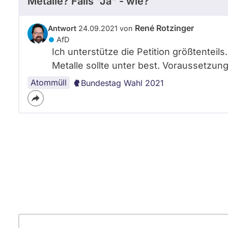
Metalle? Falls "Ja" - wie?
René Rotzinger
Antwort
24.09.2021 von
AfD
Ich unterstütze die Petition größtenteil
Metalle sollte unter best. Voraussetzun
Atommüll
Bundestag Wahl 2021