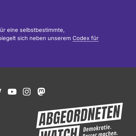
ür eine selbstbestimmte,
 spiegelt sich neben unserem
Codex für
ook
witter
youtube
instagram
mastodon