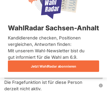
Bremen
Hamburg
Hessen
Primäre
Mecklenburg-Vorpommern
Übersicht
Niedersachsen
Reiter
WahlRadar Sachsen-Anhalt
Nordrhein-Westfalen
Rene Ehrke
Rheinland-Pfalz
Saarland
Kandidierende checken, Positionen
pro Deutschland
Sachsen
vergleichen, Antworten finden:
Sachsen-Anhalt
Dieser Politiker hat kein aktuelles und kein zukünftiges
Mit unserem Wahl-Newsletter bist du
Sachsen-Anhalt
Mandat und keine Direktandidatur auf Landes-, Bundes-
Schleswig-Holstein
gut informiert für die Wahl am 6.9.
oder EU-Ebene. Mögliche Kandidaturen über eine
Thüringen
Wahlliste werden bei uns nicht erfasst.
Jetzt WahlRadar abonnieren
Archiv
Über uns
Die Fragefunktion ist für diese Person
Nur
derzeit nicht aktiv.
Spenden
Politiker:innen
mit