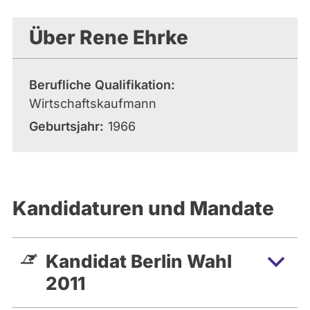
aktiven
Kandidaturen
Über Rene Ehrke
oder
Mandaten
können
Berufliche Qualifikation
über
Wirtschaftskaufmann
abgeordnetenwatch
Geburtsjahr
1966
befragt
werden.
Kandidaturen und Mandate
Kandidat Berlin Wahl
2011