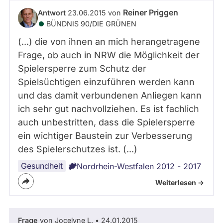
a
abgeordnetenwatch
Reiner Priggen
Antwort
23.06.2015 von
g
befragt
BÜNDNIS 90/­DIE GRÜNEN
N
R
werden.
(...) die von ihnen an mich herangetragene
W
Frage, ob auch in NRW die Möglichkeit der
Spielersperre zum Schutz der
Spielsüchtigen einzuführen werden kann
und das damit verbundenen Anliegen kann
ich sehr gut nachvollziehen. Es ist fachlich
auch unbestritten, dass die Spielersperre
ein wichtiger Baustein zur Verbesserung
des Spielerschutzes ist. (...)
Gesundheit
Nordrhein-Westfalen 2012 - 2017
Weiterlesen ->
Frage
von Jocelyne L. • 24.01.2015