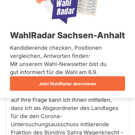
Zum Profil
Frage stellen
Bremen
Hamburg
Hessen
Mecklenburg-Vorpommern
Niedersachsen
Frage
von Thomas N. •
15.09.2025
WahlRadar Sachsen-Anhalt
Nordrhein-Westfalen
Was machen sie im Corona Ausschuss
Rheinland-Pfalz
Aufarbeitung usw.
Saarland
Kandidierende checken, Positionen
Sachsen
vergleichen, Antworten finden:
Sachsen-Anhalt
Antwort
15.09.2025
von
Mit unserem Wahl-Newsletter bist du
Sachsen-Anhalt
Ralph Hutschenreuther
Schleswig-Holstein
gut informiert für die Wahl am 6.9.
BSW
Thüringen
Jetzt WahlRadar abonnieren
Sehr geehrter Fragesteller,
Archiv
auf Ihre Frage kann ich Ihnen mitteilen,
Über uns
dass ich als Abgeordneter des Landtages
Spenden
für die den Corona-
Untersuchungsausschuss initiierende
Fraktion des Bündnis Sahra Wagenknecht -