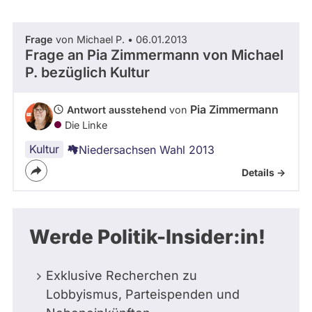
abgeordnetenwatch
befragt
Frage
von Michael P. • 06.01.2013
- Alle -
Thema
werden.
Frage an Pia Zimmermann von
Michael
P.
bezüglich Kultur
- Alle -
Antwort Status
Pia Zimmermann
Antwort ausstehend
von
Die Linke
Kultur
Niedersachsen Wahl 2013
Details ->
Werde Politik-Insider:in!
Exklusive Recherchen zu
Lobbyismus, Parteispenden und