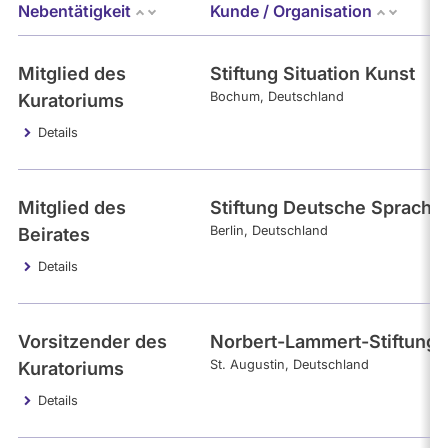
Mandate
Nebentätigkeit
Kunde / Organisation
abgeordnetenwatch
befragt
- Alle -
Kategorie
Mitglied des
Stiftung Situation Kunst
werden.
Bochum
Deutschland
Kuratoriums
Themen
Details
- Alle -
Einkommen
Mitglied des
Stiftung Deutsche Sprache
Berlin
Deutschland
Beirates
- Alle -
Interval
Details
Vorsitzender des
Norbert-Lammert-Stiftung
St. Augustin
Deutschland
Kuratoriums
Details