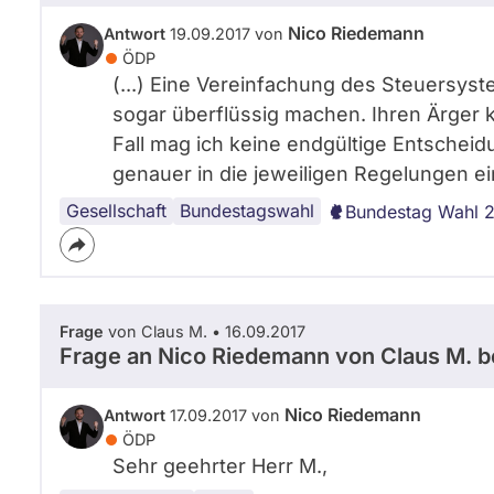
Nico Riedemann
Antwort
19.09.2017 von
ÖDP
(...) Eine Vereinfachung des Steuersys
sogar überflüssig machen. Ihren Ärger 
Fall mag ich keine endgültige Entscheid
genauer in die jeweiligen Regelungen ein
Gesellschaft
Armut
Lobbyismus
Umweltschutz
Bundestagswahl
Bundestag Wahl 
Frage
von Claus M. • 16.09.2017
Frage an Nico Riedemann von
Claus M.
b
Nico Riedemann
Antwort
17.09.2017 von
ÖDP
Sehr geehrter Herr M.,