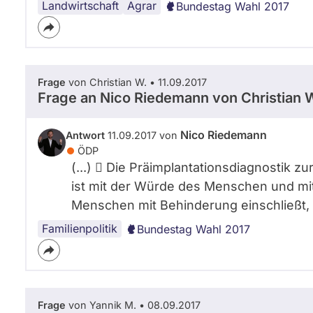
Landwirtschaft
Massentierhaltung
Agrarsubventionen
EU
Glyphosat
Agrar
Bundestag Wahl 2017
Frage
von Christian W. • 11.09.2017
Frage an Nico Riedemann von
Christian 
Nico Riedemann
Antwort
11.09.2017 von
ÖDP
(...)  Die Präimplantationsdiagnostik 
ist mit der Würde des Menschen und mi
Menschen mit Behinderung einschließt, n
Familienpolitik
Bundestag Wahl 2017
Frage
von Yannik M. • 08.09.2017