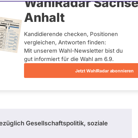
demann
WahlRadar Sachse
Anhalt
uelles und kein zukünftiges
idatur auf Landes-, Bundes-
ndidaturen über eine
Kandidierende checken, Positionen
t erfasst.
vergleichen, Antworten finden:
Mit unserem Wahl-Newsletter bist du
gut informiert für die Wahl am 6.9.
Jetzt WahlRadar abonnieren
züglich Gesellschaftspolitik, soziale