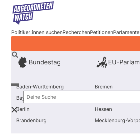
Direkt
zum
Inhalt
Politiker:innen suchen
Recherchen
Petitionen
Parlamente
Bundestag
EU-Parlam
Baden-Württemberg
Bremen
Bayern
Hamburg
Deine
Berlin
Hessen
Suche
Startseite
Frage stellen
Nico Riedemann
Brandenburg
Mecklenburg-Vor