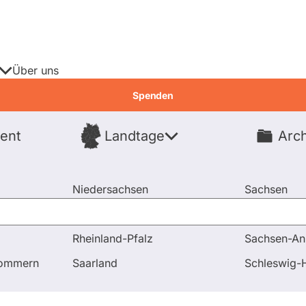
Über uns
Spenden
ent
Landtage
Arch
Spenden
Niedersachsen
Sachsen
Nordrhein-Westfalen
Sachsen-An
Rheinland-Pfalz
Sachsen-An
pommern
Saarland
Schleswig-H