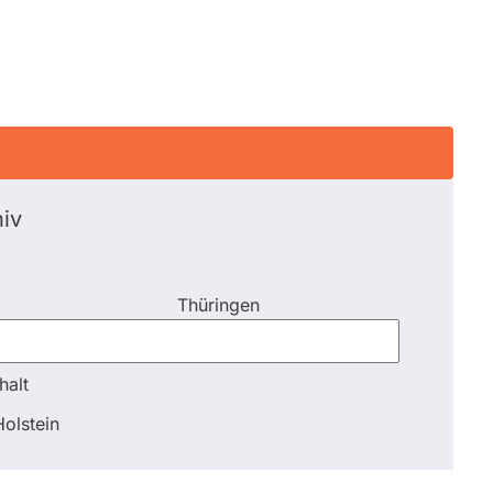
iv
Thüringen
halt
halt
olstein
Schli