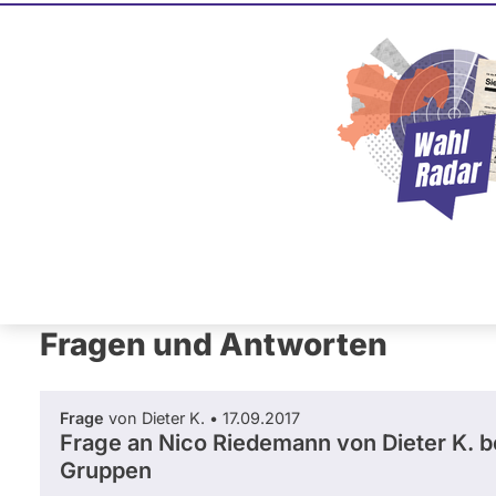
Nico Rie
ÖDP
Dieser Politiker hat kein akt
Mandat und keine Direktand
oder EU-Ebene. Mögliche Ka
Wahlliste werden bei uns nich
Primäre
Übersicht
Fragen und Antworten
Reiter
Fragen und Antworten
Frage
von Dieter K. • 17.09.2017
Frage an Nico Riedemann von
Dieter K.
be
Gruppen