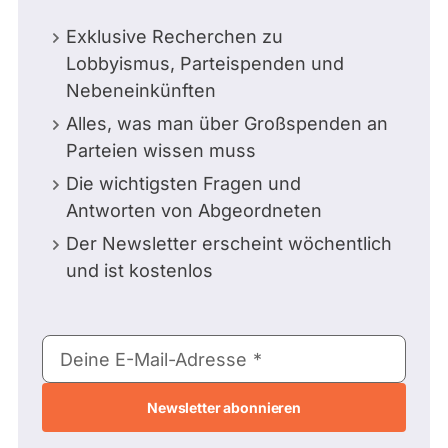
g
Exklusive Recherchen zu
e
r
Lobbyismus, Parteispenden und
L
Nebeneinkünften
a
n
Alles, was man über Großspenden an
d
Parteien wissen muss
t
Die wichtigsten Fragen und
a
g
Antworten von Abgeordneten
n
Der Newsletter erscheint wöchentlich
a
c
und ist kostenlos
h
g
e
E-
r
Deine E-Mail-Adresse
Mail-
ü
c
Adresse
k
t