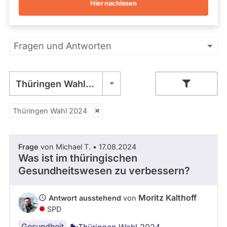
i
Hier nachlesen
i
Kandidaturen
t
und
n
Mandaten
z
g
werden
K
e
Primäre
nicht
Fragen und Antworten
a
n
berücksichtigt.
l
Reiter
t
h
Thüringen Wahl 2024
o
f
f
Thüringen Wahl 2024
Zeitraum
i
s
t
Frage
von Michael T. • 17.08.2024
- Alle -
Thema
f
Was ist im thüringischen
ü
Gesundheitswesen zu verbessern?
r
- Alle -
K
Antwort Status
a
Moritz Kalthoff
Antwort ausstehend
von
t
SPD
h
Gesundheit
Thüringen Wahl 2024