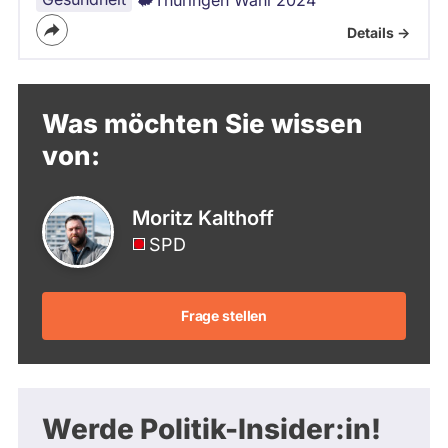
a
r
Details ->
i
n
a
S
Was möchten Sie wissen
c
h
von:
e
n
k
Moritz Kalthoff
i
SPD
n
d
e
n
Frage stellen
T
h
ü
r
Werde Politik-Insider:in!
i
n