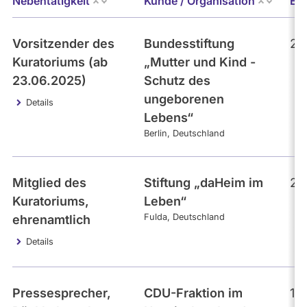
Nebentätigkeit
Kunde / Organisation
Er
Vorsitzender des
Bundesstiftung
20
Kuratoriums (ab
„Mutter und Kind -
23.06.2025)
Schutz des
ungeborenen
Details
Lebens“
Berlin
Deutschland
Mitglied des
Stiftung „daHeim im
26
Kuratoriums,
Leben“
Fulda
Deutschland
ehrenamtlich
Details
Pressesprecher,
CDU-Fraktion im
18