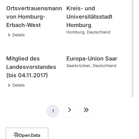
Ortsvertrauensmann
Kreis- und
von Homburg-
Universitätsstadt
Erbach-West
Homburg
Homburg
Deutschland
Details
Mitglied des
Europa-Union Saar
Saarbrücken
Deutschland
Landesvorstandes
(bis 04.11.2017)
Details
Seitennummerierung
1
Aktuelle
Nächste
Letzte
Seite
Seite
Seite
Open Data