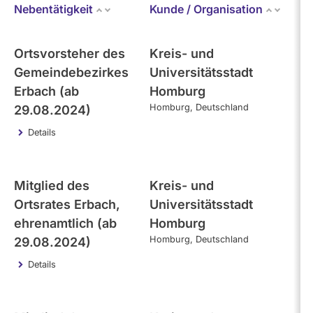
Mandate
Nebentätigkeit
Kunde / Organisation
abgeordnetenwatch
befragt
- Alle -
Kategorie
werden.
Ortsvorsteher des
Kreis- und
Gemeindebezirkes
Universitätsstadt
Themen
Erbach (ab
Homburg
Homburg
Deutschland
29.08.2024)
Details
- Alle -
Einkommen
- Alle -
Interval
Mitglied des
Kreis- und
Ortsrates Erbach,
Universitätsstadt
ehrenamtlich (ab
Homburg
Homburg
Deutschland
29.08.2024)
Details