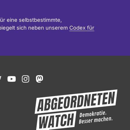
ür eine selbstbestimmte,
 spiegelt sich neben unserem
Codex für
ook
witter
youtube
instagram
mastodon