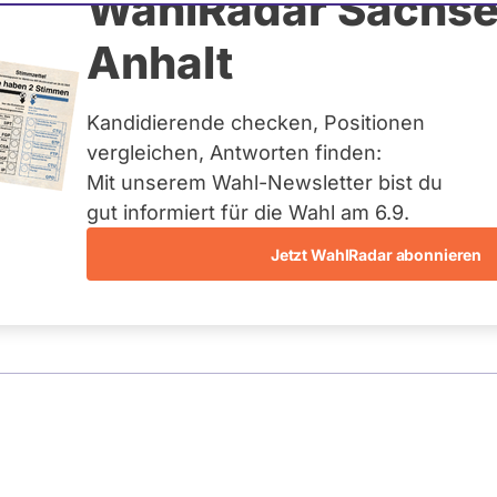
urth
WahlRadar Sachse
N
Anhalt
uelles und kein zukünftiges
idatur auf Landes-, Bundes-
ndidaturen über eine
Kandidierende checken, Positionen
t erfasst.
vergleichen, Antworten finden:
Mit unserem Wahl-Newsletter bist du
gut informiert für die Wahl am 6.9.
Jetzt WahlRadar abonnieren
entätigkeiten
Abstimmungen
Ausschuss-Mi