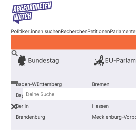
Direkt
zum
Inhalt
Politiker:innen suchen
Recherchen
Petitionen
Parlamente
Bundestag
EU-Parlam
Baden-Württemberg
Bremen
Bayern
Hamburg
Deine
Berlin
Hessen
Suche
Startseite
Frage stellen
Markus Kurth
Ausschuss
Brandenburg
Mecklenburg-Vor