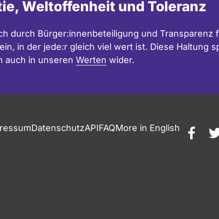
tie, Weltoffenheit und Toleranz
h durch Bürger:innenbeteiligung und Transparenz f
in, in der jede:r gleich viel wert ist. Diese Haltung
n auch in unseren
Werten
wider.
ressum
Datenschutz
API
FAQ
More in English
faceb
t