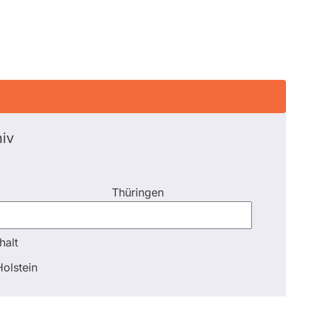
iv
Thüringen
halt
halt
olstein
Schli