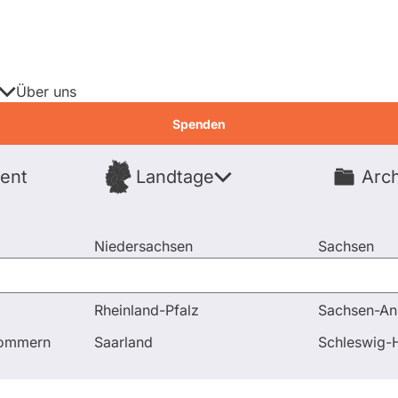
Über uns
Spenden
ent
Landtage
Arch
Spenden
Niedersachsen
Sachsen
Nordrhein-Westfalen
Sachsen-An
Rheinland-Pfalz
Sachsen-An
-Mitgliedschaften
pommern
Saarland
Schleswig-H