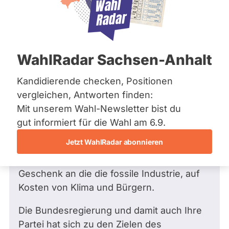
Bremen
Hamburg
Hessen
Mecklenburg-Vorpommern
Frage
von Renate R. •
15.05.2026
Niedersachsen
Wie verhalten Sie sich zum Rollback im
WahlRadar Sachsen-Anhalt
Nordrhein-Westfalen
Klimaschutz?
Rheinland-Pfalz
Saarland
Kandidierende checken, Positionen
Sehr geehrter Herr Krieger,
Sachsen
vergleichen, Antworten finden:
Sachsen-Anhalt
neu eingebaute Heizungen sollten künftig
Mit unserem Wahl-Newsletter bist du
Sachsen-Anhalt
mindestens 65 % erneuerbare Energien
Schleswig-Holstein
gut informiert für die Wahl am 6.9.
Thüringen
einsetzen. Das Gesetz wurde gestern vom
Jetzt WahlRadar abonnieren
Kabinett gekippt, das neue
Archiv
"Heizungsgesetz" ist ein riesiges
Geschenk an die die fossile Industrie, auf
Über uns
Kosten von Klima und Bürgern.
Spenden
Die Bundesregierung und damit auch Ihre
Partei hat sich zu den Zielen des