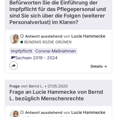
Befürworten Sie die Einführung der
Impfpflicht für das Pflegepersonal und
sind Sie sich über die Folgen (weiterer
Personalverlust) im Klaren?
Lucie Hammecke
Antwort ausstehend
von
BÜNDNIS 90/­DIE GRÜNEN
Impfpflicht
Corona-
Gesundheitspolitik
Gesundheitssystem
Pflege
Corona-Maßnahmen
Virus
Sachsen 2019 - 2024
Details ->
Frage
von Bernd L. • 07.05.2020
Frage an Lucie Hammecke von
Bernd
L.
bezüglich Menschenrechte
Lucie Hammecke
Antwort ausstehend
von