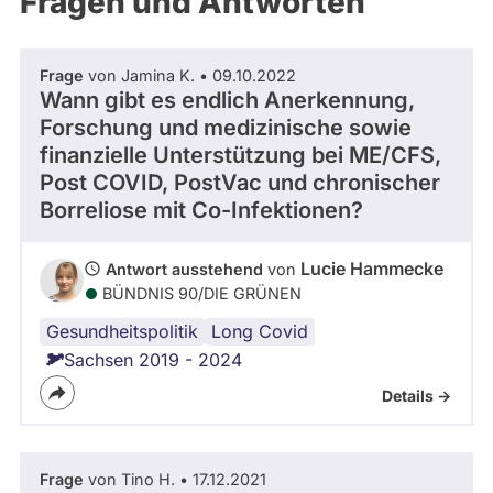
Fragen und Antworten
aktiven
Kandidaturen
oder
Frage
von Jamina K. • 09.10.2022
Mandaten
Wann gibt es endlich Anerkennung,
können
Forschung und medizinische sowie
über
finanzielle Unterstützung bei ME/CFS,
Post COVID, PostVac und chronischer
abgeordnetenwatch
Borreliose mit Co-Infektionen?
befragt
werden.
Lucie Hammecke
Antwort ausstehend
von
BÜNDNIS 90/­DIE GRÜNEN
Gesundheitspolitik
Long Covid
Sachsen 2019 - 2024
Details ->
Frage
von Tino H. • 17.12.2021