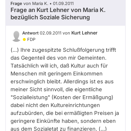
Frage
von Maria K. • 01.09.2011
abgeordnetenwatch
Frage an Kurt Lehner von
Maria K.
befragt
bezüglich Soziale Sicherung
- Alle -
Thema
werden.
Kurt Lehner
Antwort
02.09.2011 von
- Alle -
Antwort Status
FDP
(...) Ihre zugespitzte Schlußfolgerung trifft
das Gegenteil des von mir Gemeinten.
Tatsächlich will ich, daß Kultur auch für
Menschen mit geringem Einkommen
erschwinglich bleibt. Allerdings ist es aus
meiner Sicht sinnvoll, die eigentliche
"Sozialleistung" (Kosten der Ermäßgung)
dabei nicht den Kultureinrichtungen
aufzubürden, die bei ermäßigten Preisen ja
geringere Einkünfte haben, sondern eben
aus dem Sozialetat zu finanzieren. (...)