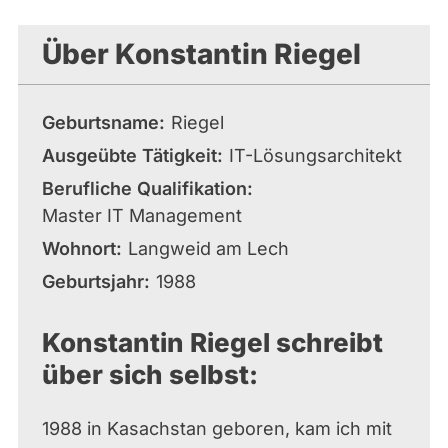
aktiven
Kandidaturen
Über Konstantin Riegel
oder
Mandaten
können
Geburtsname
Riegel
über
Ausgeübte Tätigkeit
IT-Lösungsarchitekt
abgeordnetenwatch
Berufliche Qualifikation
befragt
Master IT Management
werden.
Wohnort
Langweid am Lech
Geburtsjahr
1988
Konstantin Riegel schreibt
über sich selbst:
1988 in Kasachstan geboren, kam ich mit