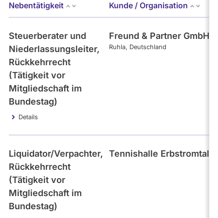
Mandate
Nebentätigkeit
Kunde / Organisation
abgeordnetenwatch
befragt
- Alle -
Kategorie
Steuerberater und
Freund & Partner GmbH R
werden.
Ruhla
Deutschland
Niederlassungsleiter,
Themen
Rückkehrrecht
(Tätigkeit vor
Mitgliedschaft im
- Alle -
Einkommen
Bundestag)
Details
- Alle -
Interval
Liquidator/Verpachter,
Tennishalle Erbstromtal, 
Rückkehrrecht
(Tätigkeit vor
Mitgliedschaft im
Bundestag)