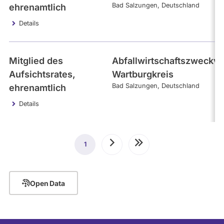
Bad Salzungen
Deutschland
ehrenamtlich
Details
Mitglied des
Abfallwirtschaftszweckv
Aufsichtsrates,
Wartburgkreis
Bad Salzungen
Deutschland
ehrenamtlich
Details
Seitennummerierung
1
Aktuelle
Nächste
Letzte
Seite
Seite
Seite
Open Data