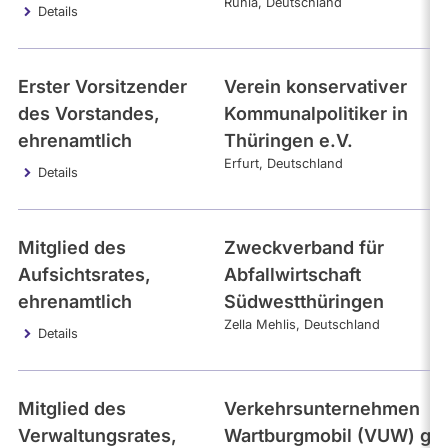
Ruhla
Deutschland
Details
Erster Vorsitzender
Verein konservativer
des Vorstandes,
Kommunalpolitiker in
ehrenamtlich
Thüringen e.V.
Erfurt
Deutschland
Details
Mitglied des
Zweckverband für
Aufsichtsrates,
Abfallwirtschaft
ehrenamtlich
Südwestthüringen
Zella Mehlis
Deutschland
Details
Mitglied des
Verkehrsunternehmen
Verwaltungsrates,
Wartburgmobil (VUW) gk