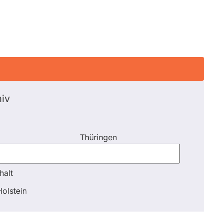
iv
Thüringen
halt
halt
olstein
Schli