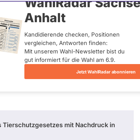
ogler
WahlRadar Sachse
Anhalt
tuelles und kein zukünftiges
idatur auf Landes-, Bundes-
ndidaturen über eine
Kandidierende checken, Positionen
t erfasst.
vergleichen, Antworten finden:
Mit unserem Wahl-Newsletter bist du
gut informiert für die Wahl am 6.9.
Jetzt WahlRadar abonnieren
entätigkeiten
Abstimmungen
Ausschuss-Mi
es Tierschutzgesetzes mit Nachdruck in