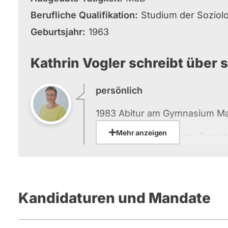
Berufliche Qualifikation
Studium der Soziol
Geburtsjahr
1963
Kathrin Vogler schreibt über s
persönlich
1983 Abitur am Gymnasium M
Mehr anzeigen
1983-1990 Studium der Soziol
1990-1994 Landesgeschäftsfü
Dortmund;
Kandidaturen und Mandate
1995-1999 Leiterin der DFG-V
Bundesgeschäftsstelle, Velber