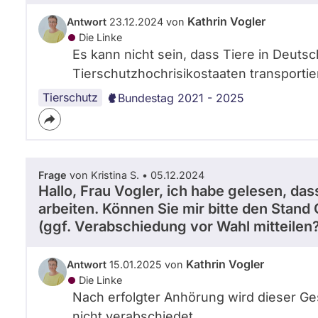
n
Kathrin Vogler
Antwort
23.12.2024 von
n
i
Die Linke
f
Es kann nicht sein, dass Tiere in Deuts
e
Tierschutzhochrisikostaaten transporti
r
K
Tierschutz
Bundestag 2021 - 2025
ö
l
k
e
r
Frage
von Kristina S. • 05.12.2024
Hallo, Frau Vogler, ich habe gelesen, da
arbeiten. Können Sie mir bitte den Sta
(ggf. Verabschiedung vor Wahl mitteilen
Kathrin Vogler
Antwort
15.01.2025 von
Die Linke
Nach erfolgter Anhörung wird dieser G
nicht verabschiedet.