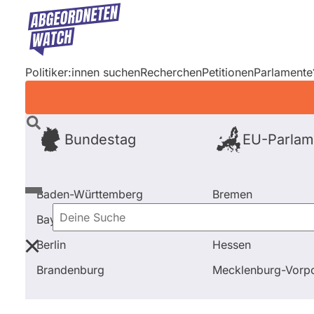
Direkt
zum
Inhalt
Politiker:innen suchen
Recherchen
Petitionen
Parlamente
Bundestag
EU-Parlam
Baden-Württemberg
Bremen
Bayern
Hamburg
Deine
Berlin
Hessen
Suche
Startseite
Frage stellen
Kathrin Vogler
Brandenburg
Mecklenburg-Vor