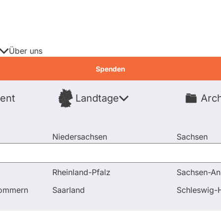
Über uns
Spenden
ent
Landtage
Arch
Spenden
Niedersachsen
Sachsen
Nordrhein-Westfalen
Sachsen-An
Rheinland-Pfalz
Sachsen-An
pommern
Saarland
Schleswig-H