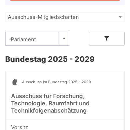
Kandidaturen
und
Mandaten
Primäre
Ausschuss-Mitgliedschaften
werden
nicht
Reiter
berücksichtigt.
- Alle -
Parlament
Bundestag 2025 - 2029
Ausschuss im Bundestag 2025 - 2029
Ausschuss für Forschung,
Technologie, Raumfahrt und
Technikfolgenabschätzung
Vorsitz