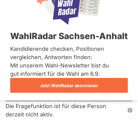
Bremen
Hamburg
Hessen
Primäre
Mecklenburg-Vorpommern
Übersicht
Niedersachsen
Reiter
WahlRadar Sachsen-Anhalt
Nordrhein-Westfalen
Karin Zehrer
Rheinland-Pfalz
Saarland
Kandidierende checken, Positionen
SPD
Sachsen
vergleichen, Antworten finden:
Sachsen-Anhalt
Diese Politikerin hat kein aktuelles und kein zukünftiges
Mit unserem Wahl-Newsletter bist du
Sachsen-Anhalt
Mandat und keine Direktandidatur auf Landes-, Bundes-
Schleswig-Holstein
gut informiert für die Wahl am 6.9.
oder EU-Ebene. Mögliche Kandidaturen über eine
Thüringen
Wahlliste werden bei uns nicht erfasst.
Jetzt WahlRadar abonnieren
Archiv
Über uns
Die Fragefunktion ist für diese Person
Nur
derzeit nicht aktiv.
Spenden
Politiker:innen
mit