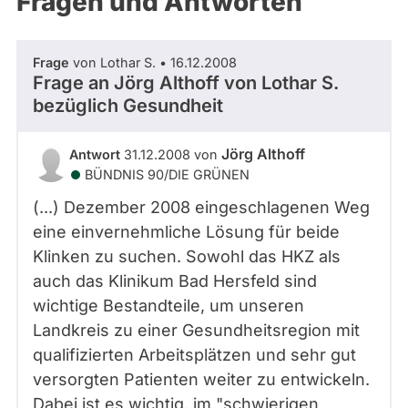
Fragen und Antworten
aktiven
Kandidaturen
oder
Frage
von Lothar S. • 16.12.2008
Mandaten
Frage an Jörg Althoff von
Lothar S.
können
bezüglich Gesundheit
über
abgeordnetenwatch
Jörg Althoff
Antwort
31.12.2008 von
befragt
BÜNDNIS 90/­DIE GRÜNEN
werden.
(...) Dezember 2008 eingeschlagenen Weg
eine einvernehmliche Lösung für beide
Klinken zu suchen. Sowohl das HKZ als
auch das Klinikum Bad Hersfeld sind
wichtige Bestandteile, um unseren
Landkreis zu einer Gesundheitsregion mit
qualifizierten Arbeitsplätzen und sehr gut
versorgten Patienten weiter zu entwickeln.
Dabei ist es wichtig, im "schwierigen