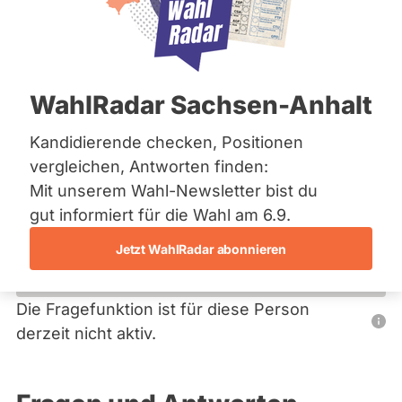
Bremen
Hamburg
Hessen
Primäre
Mecklenburg-Vorpommern
Übersicht
Niedersachsen
Reiter
WahlRadar Sachsen-Anhalt
Nordrhein-Westfalen
Jörg Althoff
Rheinland-Pfalz
Saarland
Kandidierende checken, Positionen
BÜNDNIS 90/­DIE GRÜNEN
Sachsen
vergleichen, Antworten finden:
Sachsen-Anhalt
Dieser Politiker hat kein aktuelles und kein zukünftiges
Mit unserem Wahl-Newsletter bist du
Sachsen-Anhalt
Mandat und keine Direktandidatur auf Landes-, Bundes-
Schleswig-Holstein
gut informiert für die Wahl am 6.9.
oder EU-Ebene. Mögliche Kandidaturen über eine
Thüringen
Wahlliste werden bei uns nicht erfasst.
Jetzt WahlRadar abonnieren
Archiv
Über uns
Die Fragefunktion ist für diese Person
Nur
derzeit nicht aktiv.
Spenden
Politiker:innen
mit