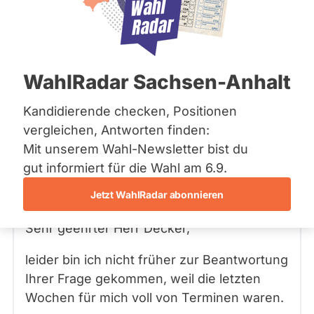
Bremen
Frage
Hamburg
Funkt
Hessen
Mecklenburg-Vorpommern
ist
Frage
von Martin D. •
23.08.2005
Niedersachsen
Frage an Joachim Bigus von
Martin D.
deakti
WahlRadar Sachsen-Anhalt
Nordrhein-Westfalen
bezüglich Innere Sicherheit
weil
Rheinland-Pfalz
Saarland
Kandidierende checken, Positionen
Falls Sie direkt gewählt würden, was wäre
Joac
Sachsen
vergleichen, Antworten finden:
der Schwerpunkt Ihrer parlamentarischen
Bigus
Sachsen-Anhalt
Mit unserem Wahl-Newsletter bist du
Arbeit?
zur
Sachsen-Anhalt
Schleswig-Holstein
gut informiert für die Wahl am 6.9.
Zeit
Thüringen
Joachim Bigus
keine
Antwort
16.09.2005
von
Jetzt WahlRadar abonnieren
DKP
aktiv
Archiv
Kandi
Sehr geehrter Herr Decker,
Über uns
hat.
leider bin ich nicht früher zur Beantwortung
Spenden
Ihrer Frage gekommen, weil die letzten
Wochen für mich voll von Terminen waren.