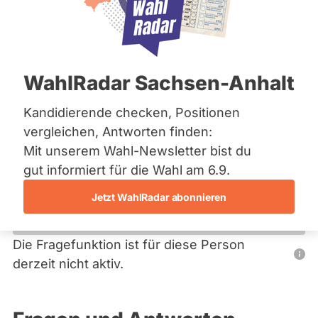
Bremen
Hamburg
Hessen
Primäre
Mecklenburg-Vorpommern
Übersicht
Niedersachsen
Reiter
WahlRadar Sachsen-Anhalt
Nordrhein-Westfalen
Jasmin Maurer
Rheinland-Pfalz
Saarland
Kandidierende checken, Positionen
PIRATEN
Sachsen
vergleichen, Antworten finden:
Sachsen-Anhalt
Diese Politikerin hat kein aktuelles und kein zukünftiges
Mit unserem Wahl-Newsletter bist du
Sachsen-Anhalt
Mandat und keine Direktandidatur auf Landes-, Bundes-
Schleswig-Holstein
gut informiert für die Wahl am 6.9.
oder EU-Ebene. Mögliche Kandidaturen über eine
Thüringen
Wahlliste werden bei uns nicht erfasst.
Jetzt WahlRadar abonnieren
Archiv
Über uns
Die Fragefunktion ist für diese Person
Nur
derzeit nicht aktiv.
Spenden
Politiker:innen
mit