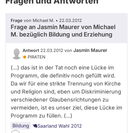
Fragen und Antworten
aktiven
Kandidaturen
oder
Frage
von Michael M. • 22.03.2012
Mandaten
Frage an Jasmin Maurer von
Michael
können
M.
bezüglich Bildung und Erziehung
über
abgeordnetenwatch
Jasmin Maurer
Antwort
22.03.2012 von
befragt
PIRATEN
werden.
(...) das ist in der Tat noch eine Lücke im
Programm, die definitiv noch gefüllt wird.
Da wir für eine strikte Trennung von Kirche
und Religion sind, eben um Diskriminierung
verschiedener Glaubensrichtungen zu
vermeiden, ist es unser ziel, diese Lücke im
Programm zu füllen. (...)
Bildung
Saarland Wahl 2012