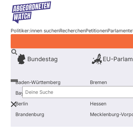
Direkt
zum
Inhalt
Politiker:innen suchen
Recherchen
Petitionen
Parlamente
Bundestag
EU-Parlam
Baden-Württemberg
Bremen
Bayern
Hamburg
Deine
Berlin
Hessen
Suche
Startseite
Frage stellen
Jan Dunker
Brandenburg
Mecklenburg-Vor