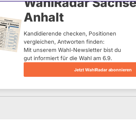
er
WahlRadar Sachse
Anhalt
uelles und kein zukünftiges
idatur auf Landes-, Bundes-
ndidaturen über eine
Kandidierende checken, Positionen
t erfasst.
vergleichen, Antworten finden:
Mit unserem Wahl-Newsletter bist du
gut informiert für die Wahl am 6.9.
Jetzt WahlRadar abonnieren