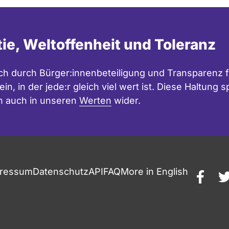
tie, Weltoffenheit und Toleranz
h durch Bürger:innenbeteiligung und Transparenz f
in, in der jede:r gleich viel wert ist. Diese Haltung
n auch in unseren
Werten
wider.
ressum
Datenschutz
API
FAQ
More in English
faceb
t