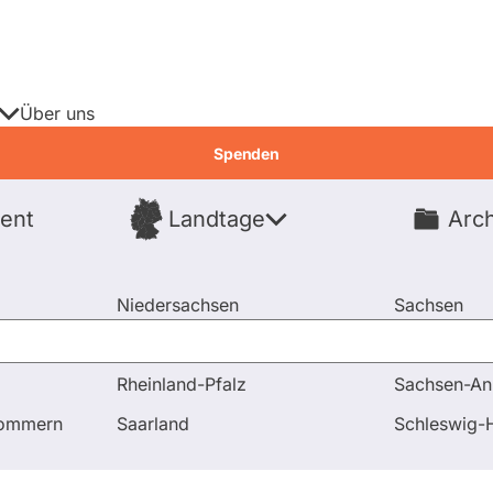
Über uns
Spenden
ent
Landtage
Arch
Spenden
Niedersachsen
Sachsen
Nordrhein-Westfalen
Sachsen-An
Rheinland-Pfalz
Sachsen-An
pommern
Saarland
Schleswig-H