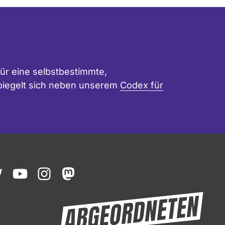
ür eine selbstbestimmte,
 spiegelt sich neben unserem
Codex für
ook
witter
youtube
instagram
mastodon