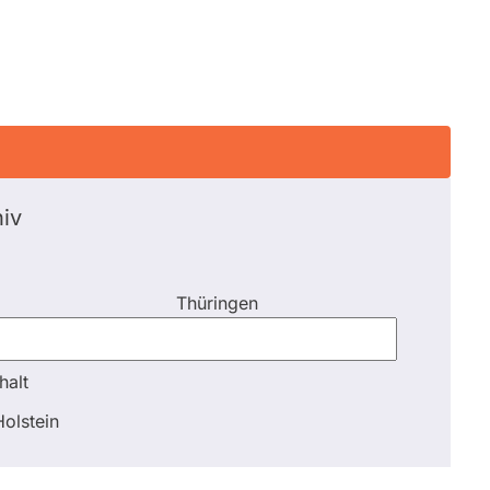
iv
Thüringen
halt
halt
olstein
Schli