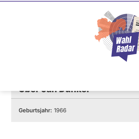
Jan Dunk
FDP
Dieser Politiker hat kein akt
Mandat und keine Direktand
oder EU-Ebene. Mögliche Ka
Wahlliste werden bei uns nich
Über Jan Dunker
Geburtsjahr
1966