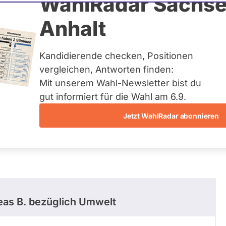
er Haustein
WahlRadar Sachse
Anhalt
uelles und kein zukünftiges
idatur auf Landes-, Bundes-
ndidaturen über eine
Kandidierende checken, Positionen
t erfasst.
vergleichen, Antworten finden:
Mit unserem Wahl-Newsletter bist du
gut informiert für die Wahl am 6.9.
Jetzt WahlRadar abonnieren
stimmungen
as B.
bezüglich Umwelt