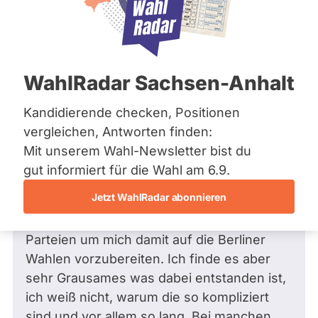
Bremen
Frage
Hamburg
Funkt
Hessen
Mecklenburg-Vorpommern
ist
Frage
von Rojda U. •
10.08.2011
Niedersachsen
Frage an Heinrich Hohl von
Rojda U.
deakti
WahlRadar Sachsen-Anhalt
Nordrhein-Westfalen
bezüglich Gesellschaftspolitik, soziale
weil
Rheinland-Pfalz
Saarland
Gruppen
Kandidierende checken, Positionen
Heinr
Sachsen
Hallo,
vergleichen, Antworten finden:
Hohl
Sachsen-Anhalt
Mit unserem Wahl-Newsletter bist du
zur
Sachsen-Anhalt
ich bin 20 Jahre alt und habe gerade mein
Schleswig-Holstein
gut informiert für die Wahl am 6.9.
Zeit
Thüringen
Abitur abgeschlossen. Zu meiner Frage: Ich
keine
Jetzt WahlRadar abonnieren
beschäftige mich seit zwei Tagen sehr
aktiv
Archiv
intensiv mit den Wahlprogrammen der
Kandi
Parteien um mich damit auf die Berliner
Über uns
hat.
Wahlen vorzubereiten. Ich finde es aber
Spenden
sehr Grausames was dabei entstanden ist,
ich weiß nicht, warum die so kompliziert
sind und vor allem so lang. Bei manchen